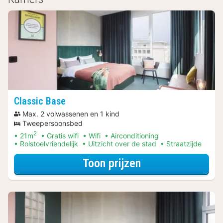
Classic Base
Max. 2 volwassenen en 1 kind
Tweepersoonsbed
2
21m
Gratis wifi
Wifi
Airconditioning
Rolstoelvriendelijk
Uitzicht over de stad
Straatzijde
voor Zomer Sale
Toon prijzen