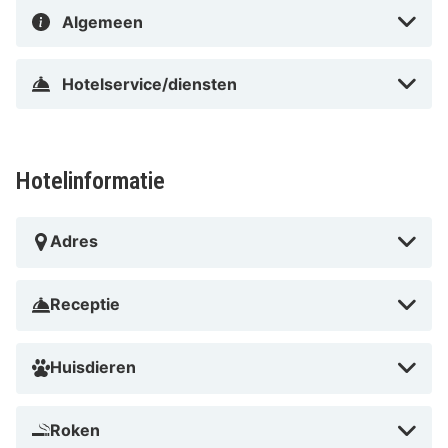
stad
Algemeen
Veel gemeenschappelijke en recreatiegebieden
Ideaal startpunt voor stedentrips en voetbalfans
Hotelservice/diensten
Tips van HotelSpecials
Het Basecamp Hotel Dortmund is de ideale keuze voor
iedereen die op zoek is naar een modern en levendig
Hotelinformatie
hotel in het hart van de stad. De combinatie van
stijlvolle kamers, gemeenschappelijke ruimtes,
Adres
fitnessfaciliteiten en een rooftop-bar zorgt voor een
bijzondere sfeer. Perfect voor stedentrips, jonge
Receptie
reizigers en iedereen die Dortmund op een creatieve
en inspirerende manier wil ontdekken.
Huisdieren
Roken