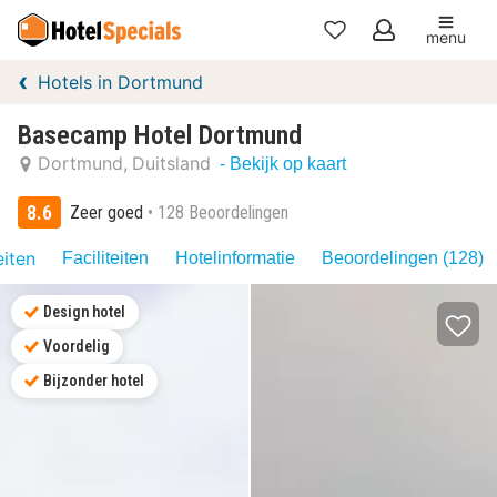
menu
Mijn
Hotels in Dortmund
favorieten
Basecamp Hotel Dortmund
Dortmund
Duitsland
- Bekijk op kaart
8.6
Zeer goed
128 Beoordelingen
eiten
Faciliteiten
Hotelinformatie
Beoordelingen (128)
Design hotel
Voordelig
Bijzonder hotel