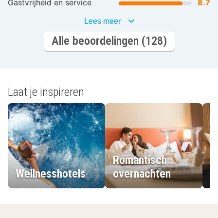
Gastvrijheid en service
8.7
Lees meer
Alle beoordelingen (128)
Laat je inspireren
Romantisch
Wellnesshotels
overnachten
L