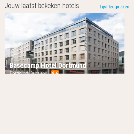
Jouw laatst bekeken hotels
Lijst leegmaken
Basecamp Hotel Dortmund
Dortmund
,
Duitsland
8.6
/10
Restaurant en bar op het dak
Eigen bioscoopzalen
Toplocatie in het hart van Dortmund
Hotels in de buurt