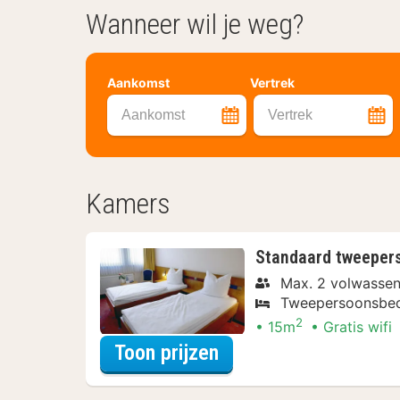
Wanneer wil je weg?
Aankomst
Vertrek
Aankomst
Vertrek
Kamers
Standaard tweeper
Max. 2 volwasse
Tweepersoonsbe
2
15m
Gratis wifi
voor Standaard twe
Toon prijzen