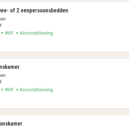
wee- of 2 eenpersoonsbedden
nen
d
Wifi
Airconditioning
 1 twee- of 2 eenpersoonsbedden
onskamer
nen
d
Wifi
Airconditioning
rsoonskamer
oonskamer