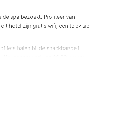
de spa bezoekt. Profiteer van
hotel zijn gratis wifi, een televisie
 iets halen bij de snackbar/deli.
buffet geserveerd van 06.30 uur tot
nd. Deze accommodatie is beoordeeld
talig personeel. Dit hotel beschikt
line, terwijl de tv met