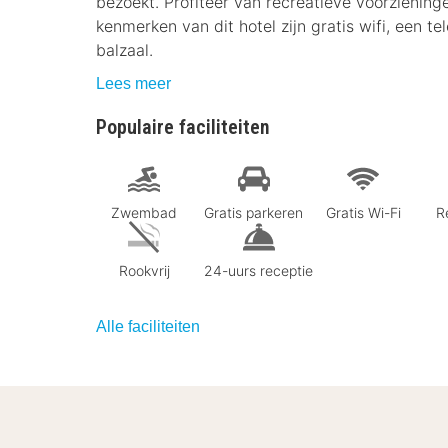
bezoekt. Profiteer van recreatieve voorzieni
kenmerken van dit hotel zijn gratis wifi, een t
balzaal.
Lees meer
Populaire faciliteiten
Zwembad
Gratis parkeren
Gratis Wi-Fi
R
Rookvrij
24-uurs receptie
Alle faciliteiten