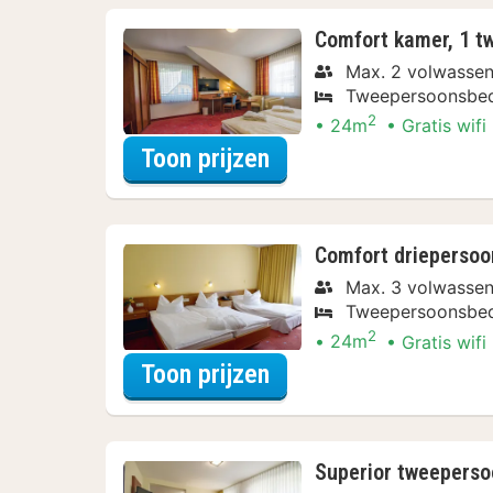
Comfort kamer, 1 t
Max. 2 volwasse
Tweepersoonsbe
2
24m
Gratis wifi
voor Comfort kamer,
Toon prijzen
Comfort drieperso
Max. 3 volwasse
Tweepersoonsbe
2
24m
Gratis wifi
voor Comfort driepe
Toon prijzen
Superior tweepers