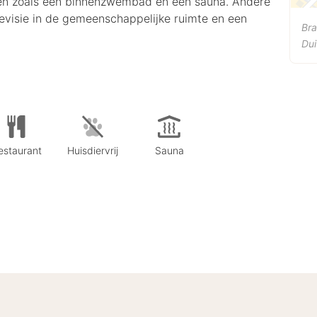
ngen zoals een binnenzwembad en een sauna. Andere
elevisie in de gemeenschappelijke ruimte en een
Bra
Dui
estaurant
Huisdiervrij
Sauna