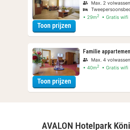
Max. 2 volwasse
Tweepersoonsbe
2
29m
Gratis wifi
voor Superior tweep
Toon prijzen
Familie appartemen
Max. 4 volwasse
2
40m
Gratis wifi
voor Familie apparte
Toon prijzen
AVALON Hotelpark Kön