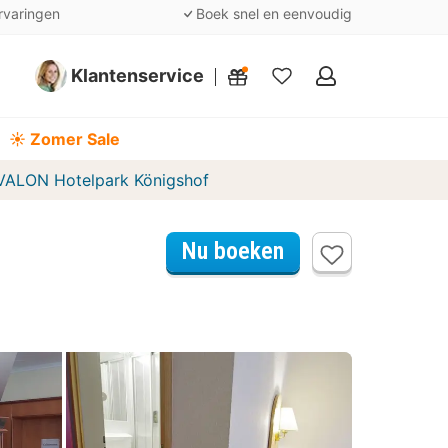
rvaringen
Boek snel en eenvoudig
Klantenservice
Mijn
favorieten
☀️ Zomer Sale
VALON Hotelpark Königshof
Nu boeken