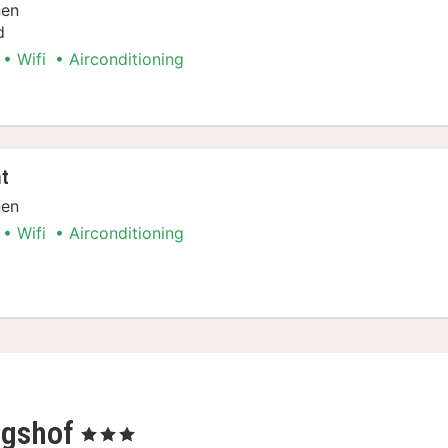
nen
d
Wifi
Airconditioning
ersoonskamer
t
nen
Wifi
Airconditioning
ment
igshof
, 3 Sterren