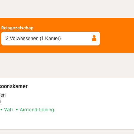
Reisgezelschap
2 Volwassenen (1 Kamer)
soonskamer
nen
d
Wifi
Airconditioning
epersoonskamer