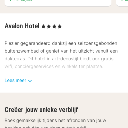
Avalon Hotel
, 4 Sterren
Plezier gegarandeerd dankzij een seizoensgebonden
buitenzwembad of geniet van het uitzicht vanuit een
dakterras. Dit hotel in art-decostijl biedt ook gratis
wifi, conciërgeservices en winkels ter plaatse.
Bestel iets lekkers in het restaurant van dit hotel, waar
Lees meer
je een bar/lounge hebt, of blijf in je kamer en profiteer
van de roomservice (beperkte tijden). Dagelijks kun je
genieten van een gratis ontbijtbuffet.
Creëer jouw unieke verblijf
De volgende voorzieningen zijn op kerstavond en op
Boek gemakkelijk tijdens het afronden van jouw
nieuwjaarsdag gesloten: De bar/loungeÉén of
boeking ook één van deze extra’s erbij.