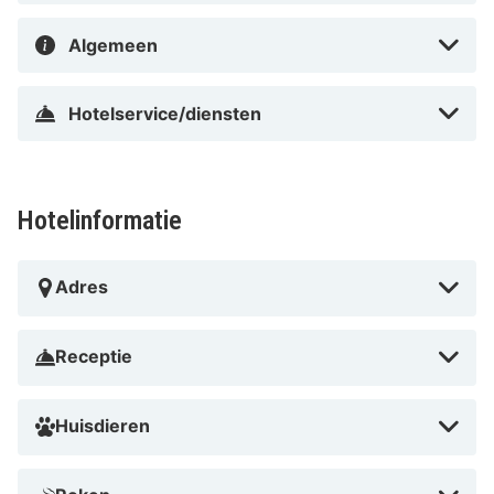
km van Scandinavium en op 1,7 km van Stadion Nya
Ullevi.
Algemeen
In Stadscentrum in Göteborg
Hotelservice/diensten
Hotelinformatie
Adres
Receptie
Huisdieren