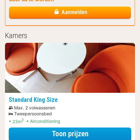
Aanmelden
Kamers
Standard King Size
Max. 2 volwassenen
Tweepersoonsbed
2
23m
Airconditioning
voor Rondvaarte
Toon prijzen