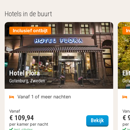
Hotels in de buurt
Inclusief ontbijt
I
Hotel Flora
El
Gotenburg, Zweden
Got
Vanaf 1 of meer nachten
Vanaf
Van
€ 109,94
€ 
Hotel Flora
Bekijk
per kamer per nacht
per
incl. citytax
in