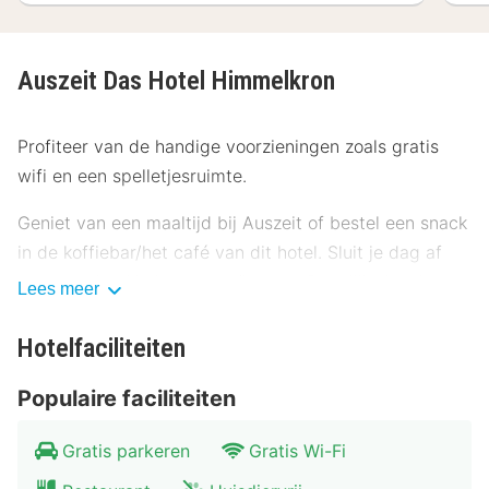
Auszeit Das Hotel Himmelkron
Profiteer van de handige voorzieningen zoals gratis
wifi en een spelletjesruimte.
Geniet van een maaltijd bij Auszeit of bestel een snack
in de koffiebar/het café van dit hotel. Sluit je dag af
met een drankje in een bar/lounge. Dagelijks kun je
Lees meer
tegen betaling genieten van een lekker ontbijtbuffet.
Hotelfaciliteiten
Enkele van de voorzieningen zijn een 24-uurs receptie
en een geldautomaat/bankservice. Ter plaatse heb je
Populaire faciliteiten
gratis parkeerplaatsen.
Gratis parkeren
Gratis Wi-Fi
Overnacht in één van de 60 kamers met een