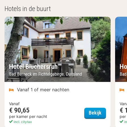
Hotels in de buurt
Hotel Blüchersruh
Ho
Bad Berneck im Fichtelgebirge, Duitsland
Bad
Vanaf 1 of meer nachten
Vanaf
Van
€ 90,65
€ 
Hotel Blüch
Bekijk
per kamer per nacht
per
incl. citytax
in