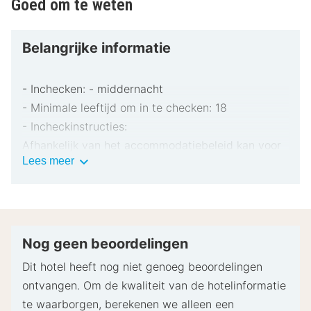
Goed om te weten
Belangrijke informatie
- Inchecken: - middernacht
- Minimale leeftijd om in te checken: 18
- Incheckinstructies:
Afhankelijk van het accommodatiebeleid kan voor
Belangrijke
Lees meer
extra personen een toeslag in rekening worden
informatie
gebracht.
Bij het inchecken dien je mogelijk een erkend
identiteitsbewijs met foto en een creditcard,
pinpas of borgsom in contanten te verstrekken
Nog geen beoordelingen
voor incidentele kosten.
Dit hotel heeft nog niet genoeg beoordelingen
Speciale verzoeken worden onder voorbehoud van
ontvangen. Om de kwaliteit van de hotelinformatie
beschikbaarheid bij het inchecken ingewilligd.
te waarborgen, berekenen we alleen een