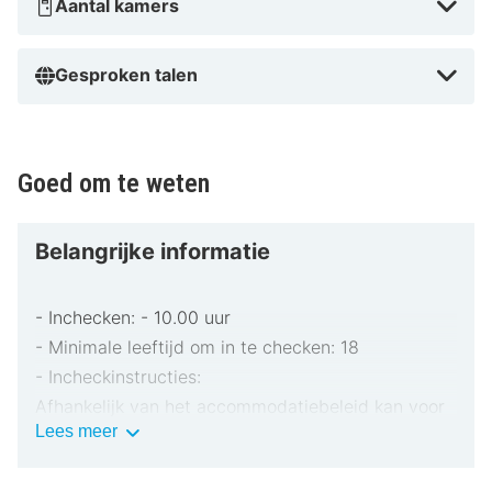
Aantal kamers
Gesproken talen
Goed om te weten
Belangrijke informatie
- Inchecken: - 10.00 uur
- Minimale leeftijd om in te checken: 18
- Incheckinstructies:
Afhankelijk van het accommodatiebeleid kan voor
Belangrijke
Lees meer
extra personen een toeslag in rekening worden
informatie
gebracht.