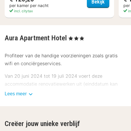
Hotel Atlant
Bekijk
per kamer per nacht
per
incl. citytax
in
Aura Apartment Hotel
, 3 Sterren
Profiteer van de handige voorzieningen zoals gratis
wifi en conciërgeservices.
Van 20 juni 2024 tot 19 juli 2024 voert deze
accommodatie renovatiewerken uit (einddatum kan
wijzigen). Deze werken zijn van toepassing op de
Lees meer
volgende ruimtes: Het buitengedeelte
Renovatiewerken worden alleen op weekdagen
uitgevoerd. Alles wordt in het werk gesteld om
Creëer jouw unieke verblijf
geluidsoverlast en hinder tot een minimum te