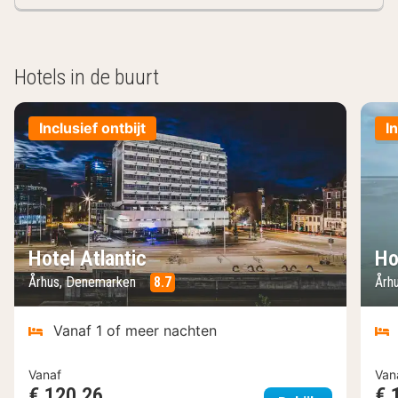
Hotels in de buurt
Inclusief ontbijt
I
Hotel Atlantic
Ho
Århus, Denemarken
8.7
Årh
Vanaf 1 of meer nachten
Vanaf
Van
€ 120,26
€ 