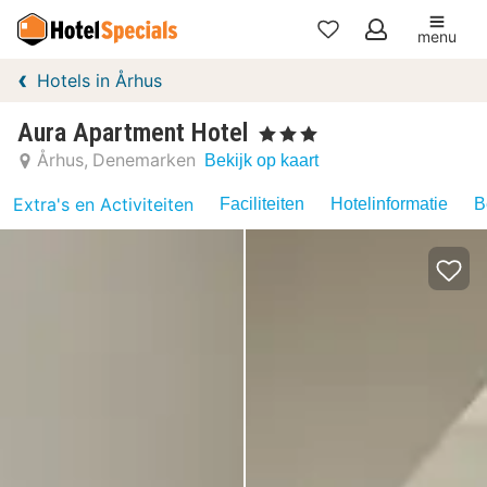
menu
Mijn
Hotels in Århus
favorieten
Aura Apartment Hotel
, 3 Sterren
Århus
Denemarken
Bekijk op kaart
Extra's en Activiteiten
Faciliteiten
Hotelinformatie
B