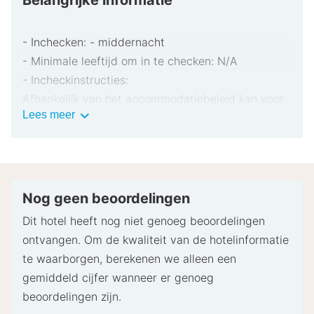
Belangrijke informatie
- Inchecken: - middernacht
- Minimale leeftijd om in te checken: N/A
- Incheckinstructies:
Afhankelijk van het accommodatiebeleid kan voor
Belangrijke
Lees meer
extra personen een toeslag in rekening worden
informatie
gebracht.
Bij het inchecken dien je mogelijk een erkend
identiteitsbewijs met foto en een creditcard,
pinpas of borgsom in contanten te verstrekken
Nog geen beoordelingen
voor incidentele kosten.
Dit hotel heeft nog niet genoeg beoordelingen
Speciale verzoeken worden onder voorbehoud van
ontvangen. Om de kwaliteit van de hotelinformatie
beschikbaarheid bij het inchecken ingewilligd.
te waarborgen, berekenen we alleen een
Hiervoor kunnen extra kosten in rekening worden
gemiddeld cijfer wanneer er genoeg
gebracht. Speciale verzoeken kunnen niet worden
beoordelingen zijn.
gegarandeerd.