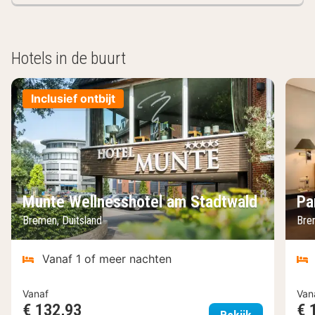
Hotels in de buurt
Inclusief ontbijt
Munte Wellnesshotel am Stadtwald
Pa
Bremen, Duitsland
Bre
Vanaf 1 of meer nachten
Vanaf
Van
€ 132,93
€ 
Munte Welln