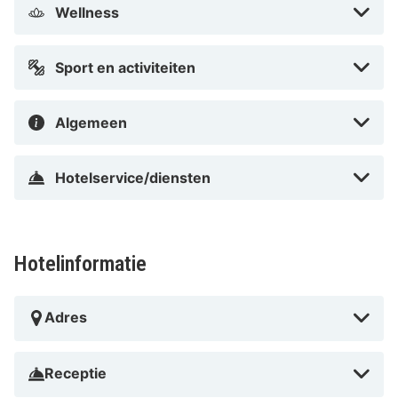
Wellness
Universum Bremen en Universiteit van Bremen. Dit
hotel met chique voorzieningen ligt op 0,9 km van
Bürgerpark Bremen en op 0,9 km van Citizienpark.
Sport en activiteiten
In Bremen-Ost in Bremen
Algemeen
Hotelservice/diensten
Hotelinformatie
Adres
Receptie