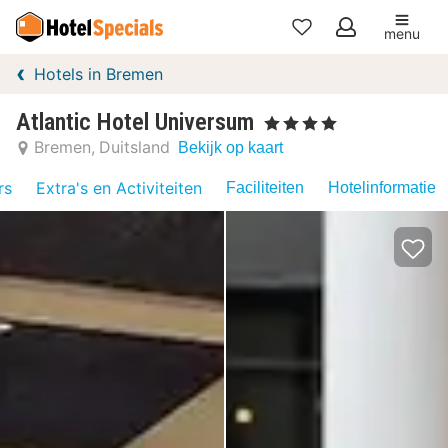
menu
Mijn
Hotels in Bremen
favorieten
Atlantic Hotel Universum
, 4 Sterren
Bremen
Duitsland
Bekijk op kaart
rs
Extra's en Activiteiten
Faciliteiten
Hotelinformatie