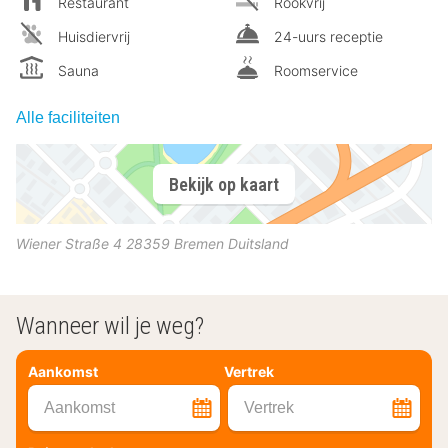
Restaurant
Rookvrij
Huisdiervrij
24-uurs receptie
Sauna
Roomservice
Alle faciliteiten
Bekijk op kaart
Wiener Straße 4
28359
Bremen
Duitsland
Wanneer wil je weg?
Aankomst
Vertrek
Aankomst
Vertrek