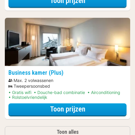
voor City Card A
Toon prijzen
Business kamer (Plus)
Max. 2 volwassenen
Tweepersoonsbed
Gratis wifi
Douche-bad combinatie
Airconditioning
Rolstoelvriendelijk
voor City Card A
Toon prijzen
Toon alles