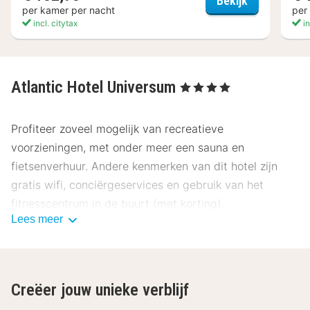
Bekijk
per kamer per nacht
per
incl. citytax
in
Atlantic Hotel Universum
, 4 Sterren
Profiteer zoveel mogelijk van recreatieve
voorzieningen, met onder meer een sauna en
fietsenverhuur. Andere kenmerken van dit hotel zijn
gratis wifi, conciërgeservices en gebruik van het
fitnesscentrum in de buurt (met korting).
Lees meer
Bestel iets lekkers bij CAMPUS, een restaurant met een
bar/lounge waar je kunt genieten van een drankje en in
de openlucht kunt dineren. Je kunt ook lekker binnen
Creëer jouw unieke verblijf
blijven en van de roomservice (beperkte tijden)
profiteren. In het weekend wordt tegen betaling een