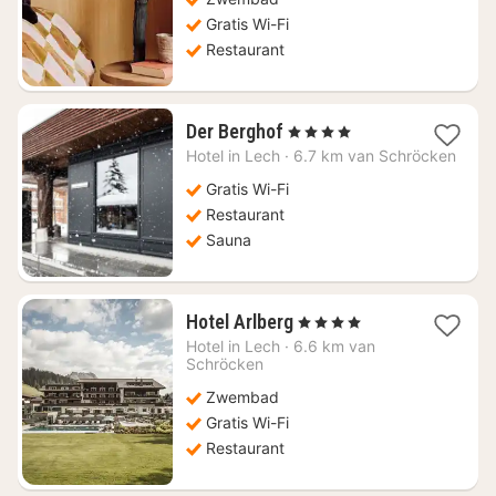
400,09
Gratis Wi-Fi
Restaurant
1
Der Berghof
, 4 Sterren
nacht
Hotel in
Lech
·
6.7 km van Schröcken
vanaf
€
Gratis Wi-Fi
183,09
Restaurant
Sauna
1
Hotel Arlberg
, 4 Sterren
nacht
Hotel in
Lech
·
6.6 km van
vanaf
Schröcken
€
Zwembad
505
Gratis Wi-Fi
Restaurant