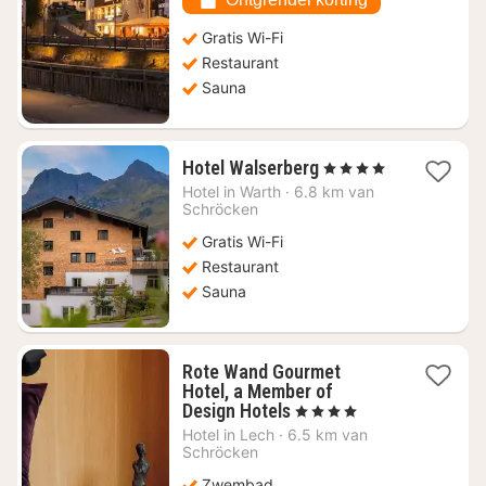
Gratis Wi-Fi
Restaurant
Sauna
1
Hotel Walserberg
, 4 Sterren
nacht
Hotel in
Warth
·
6.8 km van
vanaf
Schröcken
€
Gratis Wi-Fi
139
Restaurant
Sauna
Rote Wand Gourmet
Hotel, a Member of
1
Design Hotels
, 4 Sterren
nacht
Hotel in
Lech
·
6.5 km van
vanaf
Schröcken
€
Zwembad