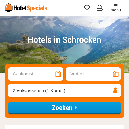
menu
Mijn
favorieten
Hotels in Schröcken
Aankomst
Vertrek
2 Volwassenen (1 Kamer)
Zoeken