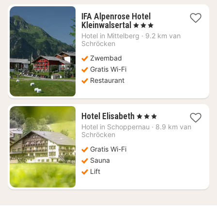
IFA Alpenrose Hotel
1
Kleinwalsertal
, 3 Sterren
nacht
Hotel in
Mittelberg
·
9.2 km van
vanaf
Schröcken
€
Zwembad
222,59
Gratis Wi-Fi
Restaurant
1
Hotel Elisabeth
, 3 Sterren
nacht
Hotel in
Schoppernau
·
8.9 km van
vanaf
Schröcken
€
Gratis Wi-Fi
115,64
Sauna
Lift