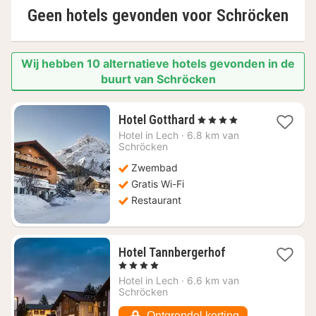
Geen hotels gevonden voor
Schröcken
Wij hebben 10 alternatieve hotels gevonden in de
buurt van Schröcken
1
Hotel Gotthard
, 4 Sterren
nacht
Hotel in
Lech
·
6.8 km van
vanaf
Schröcken
€
Zwembad
250,91
Gratis Wi-Fi
Restaurant
1
Hotel Tannbergerhof
nacht
, 4 Sterren
vanaf
Hotel in
Lech
·
6.6 km van
€
Schröcken
147,48
Ontgrendel korting