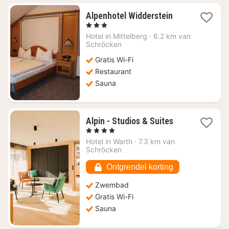
1
Alpenhotel Widderstein
nacht
, 3 Sterren
vanaf
Hotel in
Mittelberg
·
6.2 km van
€
Schröcken
108,18
Gratis Wi-Fi
Restaurant
Sauna
1
Alpin - Studios & Suites
nacht
, 4 Sterren
vanaf
Hotel in
Warth
·
7.3 km van
€
Schröcken
139,90
Ontgrendel korting
Zwembad
Gratis Wi-Fi
Sauna