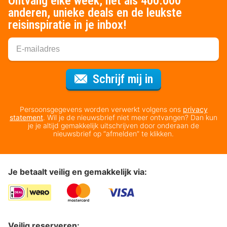
Ontvang elke week, net als 400.000
anderen, unieke deals en de leukste
reisinspiratie in je inbox!
Voor de nieuws
Schrijf mij in
Persoonsgegevens worden verwerkt volgens ons
privacy
statement
. Wil je de nieuwsbrief niet meer ontvangen? Dan kun
je je altijd gemakkelijk uitschrijven door onderaan de
nieuwsbrief op “afmelden” te klikken.
Je betaalt veilig en gemakkelijk via:
Veilig reserveren: