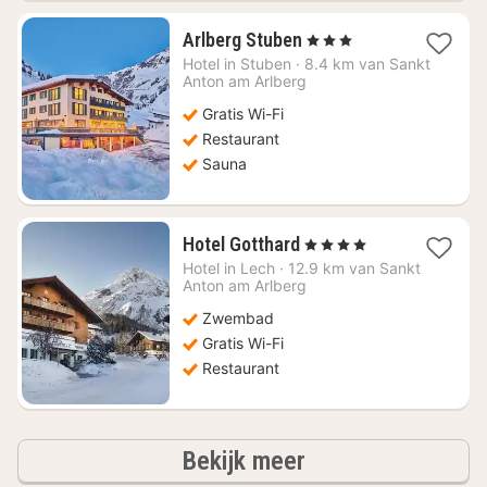
1
Arlberg Stuben
, 3 Sterren
nacht
Hotel in
Stuben
·
8.4 km van Sankt
vanaf
Anton am Arlberg
€
Gratis Wi-Fi
115,04
Restaurant
Sauna
1
Hotel Gotthard
, 4 Sterren
nacht
Hotel in
Lech
·
12.9 km van Sankt
vanaf
Anton am Arlberg
€
Zwembad
250,91
Gratis Wi-Fi
Restaurant
hotels
Bekijk meer