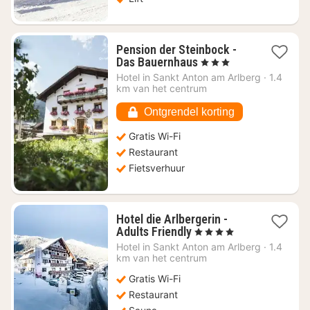
Pension der Steinbock -
1
Das Bauernhaus
, 3 Sterren
nacht
Hotel in
Sankt Anton am Arlberg
·
1.4
vanaf
km van het centrum
€
49,10
Ontgrendel korting
Gratis Wi-Fi
Restaurant
Fietsverhuur
Hotel die Arlbergerin -
1
Adults Friendly
, 4 Sterren
nacht
Hotel in
Sankt Anton am Arlberg
·
1.4
vanaf
km van het centrum
€
Gratis Wi-Fi
67,90
Restaurant