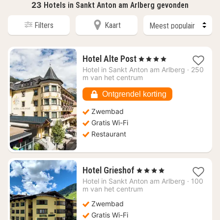
23
Hotels in Sankt Anton am Arlberg gevonden
Filters
Kaart
1
Hotel Alte Post
, 4 Sterren
nacht
Hotel in
Sankt Anton am Arlberg
·
250
vanaf
m van het centrum
€
170,91
Ontgrendel korting
Zwembad
Gratis Wi-Fi
Restaurant
1
Hotel Grieshof
, 4 Sterren
nacht
Hotel in
Sankt Anton am Arlberg
·
100
vanaf
m van het centrum
€
Zwembad
125,01
Gratis Wi-Fi