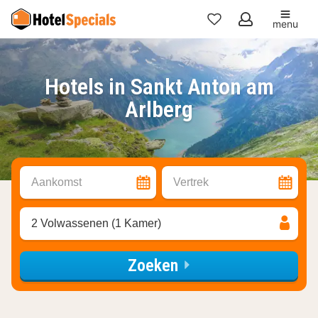
menu
Mijn
favorieten
Hotels in Sankt Anton am
Arlberg
Aankomst
Vertrek
2 Volwassenen (1 Kamer)
Zoeken