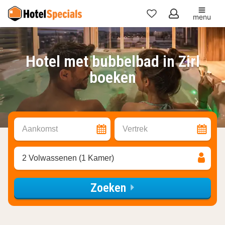
menu
Mijn
favorieten
Hotel met bubbelbad in Zirl
boeken
Aankomst
Vertrek
2 Volwassenen (1 Kamer)
Zoeken