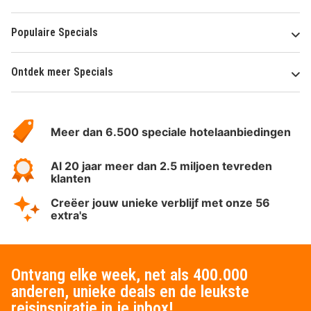
Populaire Specials
Ontdek meer Specials
Over
HotelSpecials
Meer dan 6.500 speciale hotelaanbiedingen
Al 20 jaar meer dan 2.5 miljoen tevreden
klanten
Creëer jouw unieke verblijf met onze 56
extra's
Ontvang elke week, net als 400.000
anderen, unieke deals en de leukste
reisinspiratie in je inbox!