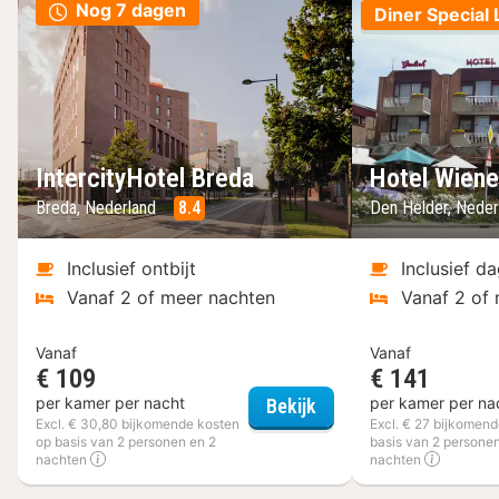
Nog 7 dagen
Diner Special 
IntercityHotel Breda
Hotel Wiene
Breda, Nederland
8.4
Den Helder, Nede
Inclusief ontbijt
Inclusief da
Vanaf 2 of meer nachten
Vanaf 2 of
Vanaf
Vanaf
€ 109
€ 141
IntercityHotel Breda
per kamer per nacht
per kamer per na
Bekijk
Excl. € 30,80 bijkomende kosten
Excl. € 27 bijkomen
op basis van 2 personen en 2
basis van 2 personen
nachten
nachten