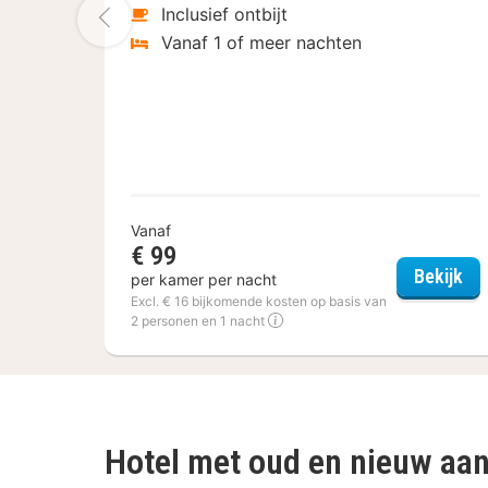
Vorige foto
Inclusief ontbijt
Vanaf 1 of meer nachten
Vanaf
€ 99
Fle
Bekijk
per kamer per nacht
Excl. € 16 bijkomende kosten op basis van
2 personen en 1 nacht
Hotel met oud en nieuw aan