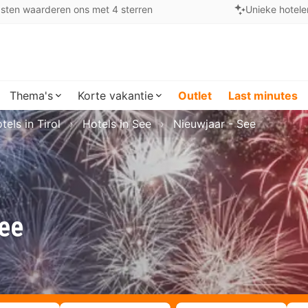
sten waarderen ons met 4 sterren
Unieke hotele
Thema's
Korte vakantie
Outlet
Last minutes
tels in Tirol
Hotels in See
Nieuwjaar - See
See