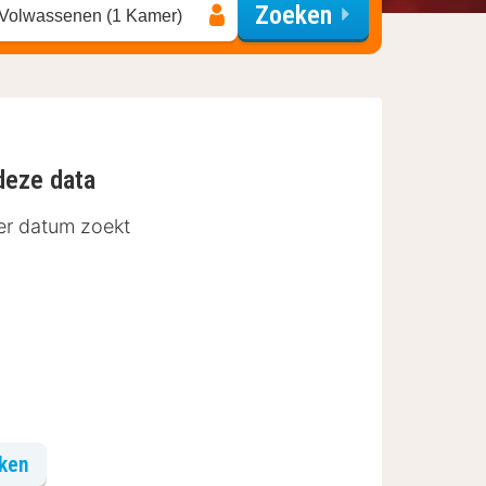
Zoeken
 Volwassenen (1 Kamer)
deze data
der datum zoekt
eken