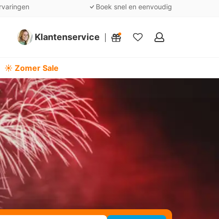
rvaringen
Boek snel en eenvoudig
Klantenservice
Mijn
favorieten
☀️ Zomer Sale