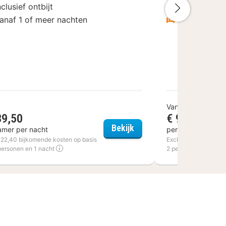
nclusief ontbijt
Inclusief ont
Volgende
anaf 1 of meer nachten
Vanaf 1 of 
Vanaf
39,50
€ 94
Hotel Harderwijk op de Veluwe
Plaza Premium The Hagu
Bekijk
amer per nacht
per kamer per na
€ 22,40 bijkomende kosten op basis
Excl. € 15 bijkomend
personen en 1 nacht
2 personen en 1 nac