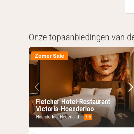
Onze topaanbiedingen van d
Zomer Sale
Vorige foto
Vo
Fletcher Hotel-Restaurant
Victoria-Hoenderloo
Hoenderloo, Nederland
7.5