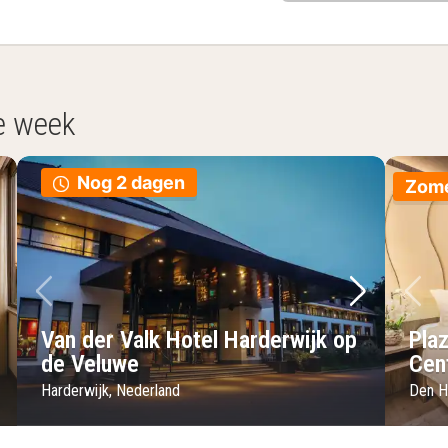
e week
Nog 2 dagen
Zome
lgende foto
Vorige foto
Volgende 
Vo
Van der Valk Hotel Harderwijk op
Pla
de Veluwe
Cen
Harderwijk, Nederland
Den H