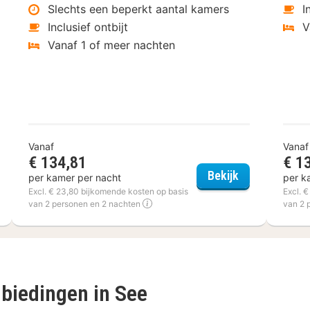
Slechts een beperkt aantal kamers
I
Inclusief ontbijt
V
Vanaf 1 of meer nachten
Vanaf
Vanaf
€ 134,81
€ 1
tcher Hotel-Restaurant Victoria-Hoenderloo
Van der Valk 
Bekijk
per kamer per nacht
per k
Excl. € 23,80 bijkomende kosten op basis
Excl. 
van 2 personen en 2 nachten
van 2 
biedingen in See