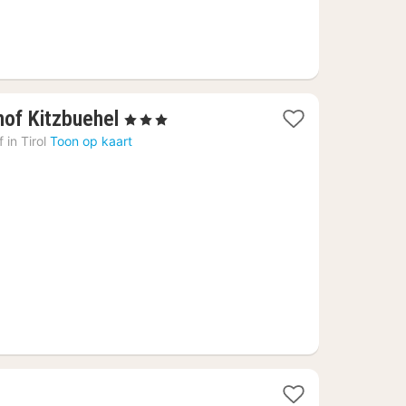
1
of Kitzbuehel
, 3 Sterren
nacht
 in Tirol
Toon op kaart
vanaf
€
109,18