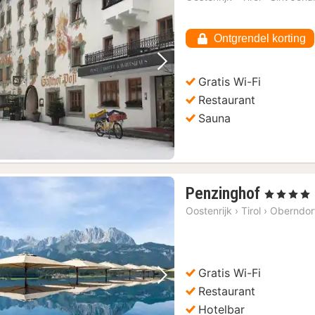
Ontgrendel korting
Vorige foto
Volgende foto
Gratis Wi-Fi
Restaurant
Sauna
1
Penzinghof
, 4 Sterren
nacht
Oostenrijk
›
Tirol
›
Oberndorf
vanaf
€
214,32
Gratis Wi-Fi
Vorige foto
Volgende foto
Restaurant
Hotelbar