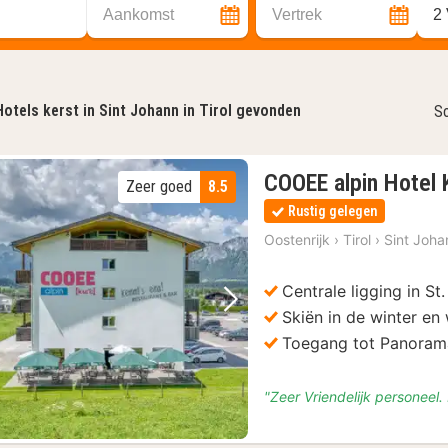
Aankomst
Vertrek
2
Hotels kerst in Sint Johann in Tirol gevonden
So
COOEE alpin Hotel 
Zeer goed
8.5
Rustig gelegen
Oostenrijk
›
Tirol
›
Sint Johan
Centrale ligging in St
Vorige foto
Volgende foto
Skiën in de winter en
Toegang tot Panoram
"Zeer Vriendelijk personeel.