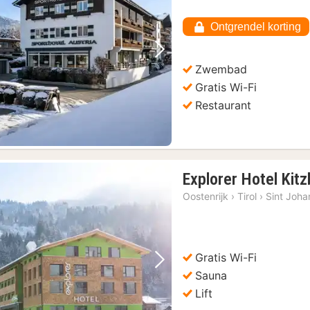
Ontgrendel korting
Vorige foto
Volgende foto
Zwembad
Gratis Wi-Fi
Restaurant
Explorer Hotel Kitz
Oostenrijk
›
Tirol
›
Sint Johan
Gratis Wi-Fi
Vorige foto
Volgende foto
Sauna
Lift