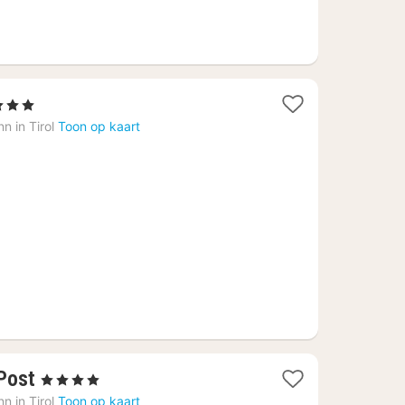
terren
cht
n in Tirol
Toon op kaart
naf
7,96
1
Post
, 4 Sterren
nacht
n in Tirol
Toon op kaart