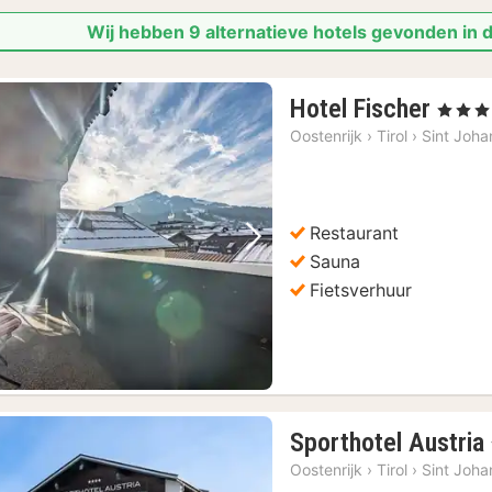
Wij hebben 9 alternatieve hotels gevonden in d
1
Hotel Fischer
, 3 Sterr
nach
Oostenrijk
›
Tirol
›
Sint Johan
vana
€
165,
Restaurant
Vorige foto
Volgende foto
Sauna
Fietsverhuur
Sporthotel Austria
Oostenrijk
›
Tirol
›
Sint Johan