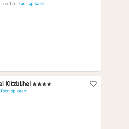
n in Tirol
Toon op kaart
1
l Kitzbühel
, 4 Sterren
nacht
Toon op kaart
vanaf
€
200,75