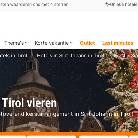
sten waarderen ons met 4 sterren
Unieke hotele
Thema's
Korte vakantie
Outlet
Last minutes
tels in Tirol
Hotels in Sint Johann in Tirol
Kerst - Si
 Tirol vieren
toverend kerstarrangement in Sint Johann in Tirol!