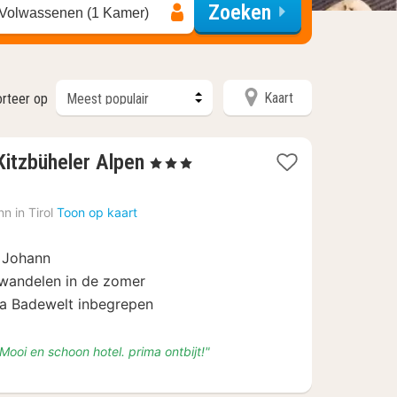
Zoeken
 Volwassenen (1 Kamer)
Kaart
rteer op
1
Kitzbüheler Alpen
, 3 Sterren
nacht
vanaf
n in Tirol
Toon op kaart
€
255,60
. Johann
 wandelen in de zomer
a Badewelt inbegrepen
 Mooi en schoon hotel. prima ontbijt!"