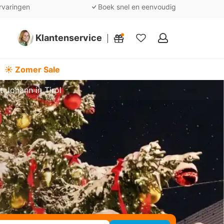
rvaringen
Boek snel en eenvoudig
Klantenservice
Mijn
favorieten
☀️ Zomer Sale
nt Johann in Tirol