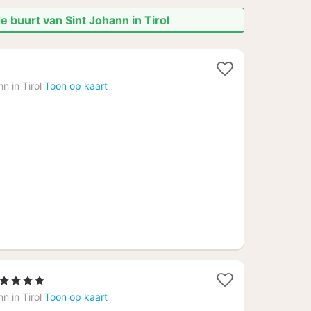
e buurt van Sint Johann in Tirol
en
t
n in Tirol
Toon op kaart
f
43
1
, 4 Sterren
nacht
n in Tirol
Toon op kaart