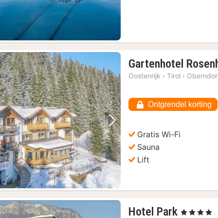
Gartenhotel Rosenh
Oostenrijk
›
Tirol
›
Oberndorf
Ontgrendel korting
Vorige foto
Volgende foto
Gratis Wi-Fi
Sauna
Lift
1
Hotel Park
, 4 Sterren