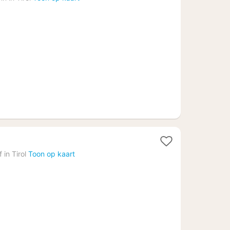
vanaf
€
132,55
 in Tirol
Toon op kaart