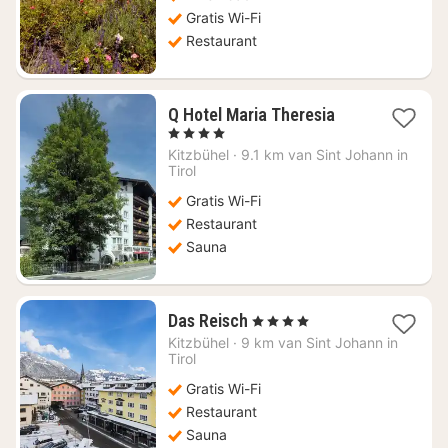
Gratis Wi-Fi
Restaurant
1
Q Hotel Maria Theresia
nacht
, 4 Sterren
vanaf
Kitzbühel
·
9.1 km van Sint Johann in
€
Tirol
117,37
Gratis Wi-Fi
Restaurant
Sauna
1
Das Reisch
, 4 Sterren
nacht
Kitzbühel
·
9 km van Sint Johann in
vanaf
Tirol
€
Gratis Wi-Fi
231,46
Restaurant
Sauna