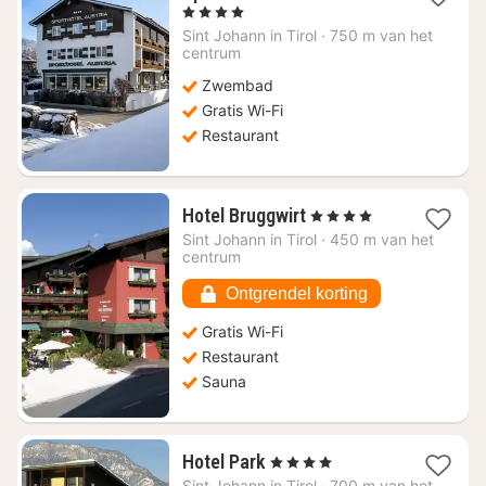
nacht
, 4 Sterren
vanaf
Sint Johann in Tirol
·
750 m van het
€
centrum
129,83
Zwembad
Gratis Wi-Fi
Restaurant
1
Hotel Bruggwirt
, 4 Sterren
nacht
Sint Johann in Tirol
·
450 m van het
vanaf
centrum
€
127,96
Ontgrendel korting
Gratis Wi-Fi
Restaurant
Sauna
1
Hotel Park
, 4 Sterren
nacht
Sint Johann in Tirol
·
700 m van het