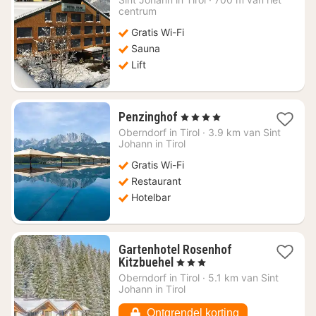
vanaf
centrum
€
Gratis Wi-Fi
196,36
Sauna
Lift
1
Penzinghof
, 4 Sterren
nacht
Oberndorf in Tirol
·
3.9 km van Sint
vanaf
Johann in Tirol
€
Gratis Wi-Fi
214,32
Restaurant
Hotelbar
Gartenhotel Rosenhof
1
Kitzbuehel
, 3 Sterren
nacht
Oberndorf in Tirol
·
5.1 km van Sint
vanaf
Johann in Tirol
€
109,18
Ontgrendel korting