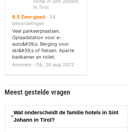
Hotel in Sint Johann
in Tirol
uit
8.5
Zeer goed
‐
24
10
beoordelingen
,
Veel parkeerplaatsen.
Oplaadstation voor e-
auto&#39;s. Berging voor
ski&#39;s of fietsen. Aparte
badkamer en toilet.
Anoniem ‐ DE, 26 aug 2022
Meest gestelde vragen
Wat onderscheidt de familie hotels in Sint
Johann in Tirol?