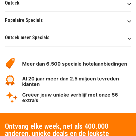
Ontdek
Populaire Specials
Ontdek meer Specials
Over
HotelSpecials
Meer dan 6.500 speciale hotelaanbiedingen
Al 20 jaar meer dan 2.5 miljoen tevreden
klanten
Creëer jouw unieke verblijf met onze 56
extra's
Ontvang elke week, net als 400.000
anderen, unieke deals en de leukste