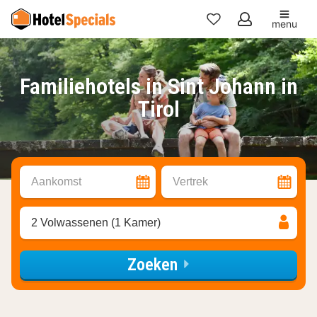
menu
Mijn
favorieten
Familiehotels in Sint Johann in
Tirol
Aankomst
Vertrek
2 Volwassenen (1 Kamer)
Zoeken