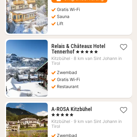
Gratis Wi-Fi
Sauna
Lift
Relais & Châteaux Hotel
1
Tennerhof
, 5 Sterren
nacht
Kitzbühel
·
8 km van Sint Johann in
vanaf
Tirol
€
Zwembad
281,82
Gratis Wi-Fi
Restaurant
1
A-ROSA Kitzbühel
nacht
, 5 Sterren
vanaf
Kitzbühel
·
9 km van Sint Johann in
€
Tirol
281,14
Zwembad