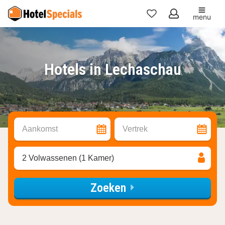
menu
Mijn
favorieten
Hotels in Lechaschau
Aankomst
Vertrek
2 Volwassenen (1 Kamer)
Zoeken