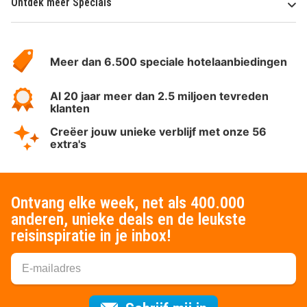
Ontdek meer Specials
Over
HotelSpecials
Meer dan 6.500 speciale hotelaanbiedingen
Al 20 jaar meer dan 2.5 miljoen tevreden
klanten
Creëer jouw unieke verblijf met onze 56
extra's
Ontvang elke week, net als 400.000
anderen, unieke deals en de leukste
reisinspiratie in je inbox!