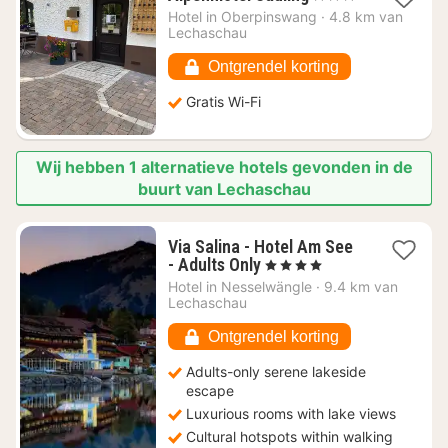
nacht
Hotel in
Oberpinswang
·
4.8 km van
vanaf
Lechaschau
€
106,36
Ontgrendel korting
Gratis Wi-Fi
Wij hebben 1 alternatieve hotels gevonden in de
buurt van Lechaschau
Via Salina - Hotel Am See
1
- Adults Only
, 4 Sterren
nacht
Hotel in
Nesselwängle
·
9.4 km van
vanaf
Lechaschau
€
255,60
Ontgrendel korting
Adults-only serene lakeside
escape
Luxurious rooms with lake views
Cultural hotspots within walking