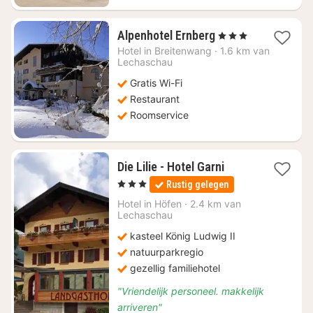
1
Alpenhotel Ernberg
, 3 Sterren
nacht
Hotel in
Breitenwang
·
1.6 km van
vanaf
Lechaschau
€
Gratis Wi-Fi
120,73
Restaurant
Roomservice
1
Die Lilie - Hotel Garni
nacht
, 3 Sterren
Rustig gelegen
vanaf
€
Hotel in
Höfen
·
2.4 km van
Lechaschau
135
kasteel König Ludwig II
natuurparkregio
gezellig familiehotel
"Vriendelijk personeel. makkelijk
arriveren"