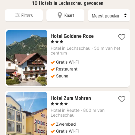
10
Hotels in Lechaschau gevonden
Filters
Kaart
1
Hotel Goldene Rose
nacht
, 3 Sterren
vanaf
Hotel in
Lechaschau
·
50 m van het
€
centrum
149,09
Gratis Wi-Fi
Restaurant
Sauna
1
Hotel Zum Mohren
nacht
, 4 Sterren
vanaf
Hotel in
Reutte
·
800 m van
€
Lechaschau
183,61
Zwembad
Gratis Wi-Fi