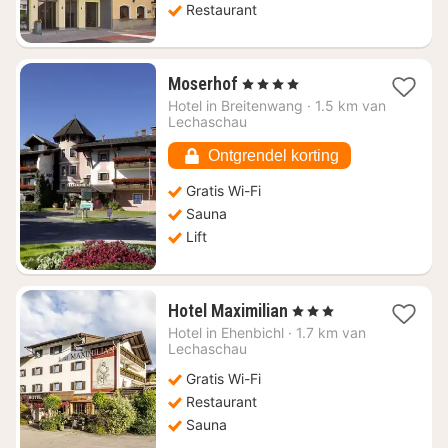
Restaurant
1
Moserhof
, 4 Sterren
nacht
Hotel in
Breitenwang
·
1.5 km van
vanaf
Lechaschau
€
112,90
Ontgrendel korting
Gratis Wi-Fi
Sauna
Lift
1
Hotel Maximilian
, 3 Sterren
nacht
Hotel in
Ehenbichl
·
1.7 km van
vanaf
Lechaschau
€
Gratis Wi-Fi
141,64
Restaurant
Sauna