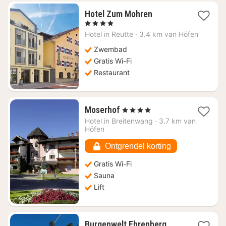
1
Hotel Zum Mohren
nacht
, 4 Sterren
vanaf
Hotel in
Reutte
·
3.4 km van Höfen
€
183,61
Zwembad
Gratis Wi-Fi
Restaurant
1
Moserhof
, 4 Sterren
nacht
Hotel in
Breitenwang
·
3.7 km van
vanaf
Höfen
€
112,90
Ontgrendel korting
Gratis Wi-Fi
Sauna
Lift
Burgenwelt Ehrenberg