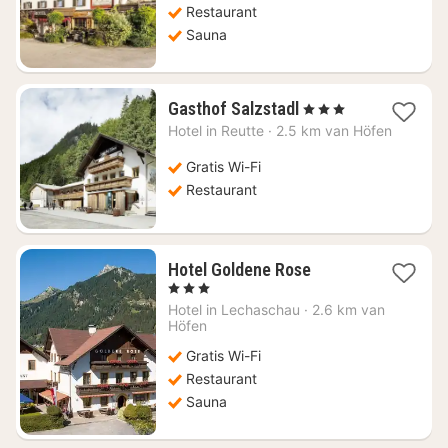
141,64
Restaurant
Sauna
1
Gasthof Salzstadl
, 3 Sterren
nacht
Hotel in
Reutte
·
2.5 km van Höfen
vanaf
€
Gratis Wi-Fi
156,82
Restaurant
1
Hotel Goldene Rose
nacht
, 3 Sterren
vanaf
Hotel in
Lechaschau
·
2.6 km van
€
Höfen
149,09
Gratis Wi-Fi
Restaurant
Sauna