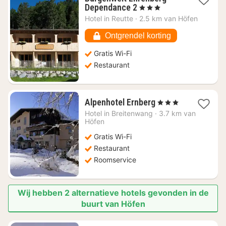
1
Dependance 2
, 3 Sterren
nacht
Hotel in
Reutte
·
2.5 km van Höfen
vanaf
€
Ontgrendel korting
152,18
Gratis Wi-Fi
Restaurant
1
Alpenhotel Ernberg
, 3 Sterren
nacht
Hotel in
Breitenwang
·
3.7 km van
vanaf
Höfen
€
Gratis Wi-Fi
120,73
Restaurant
Roomservice
Wij hebben 2 alternatieve hotels gevonden in de
buurt van Höfen