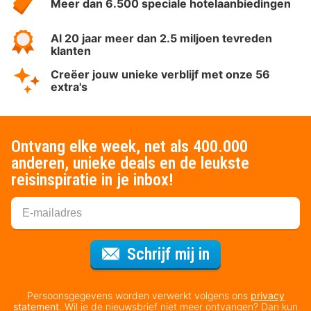
Meer dan 6.500 speciale hotelaanbiedingen
Al 20 jaar meer dan 2.5 miljoen tevreden
klanten
Creëer jouw unieke verblijf met onze 56
extra's
Ontvang elke week, net als 400.000
anderen, unieke deals en de leukste
reisinspiratie in je inbox!
Voor de nieuws
Schrijf mij in
Persoonsgegevens worden verwerkt volgens ons
privacy
statement
. Wil je de nieuwsbrief niet meer ontvangen? Dan kun