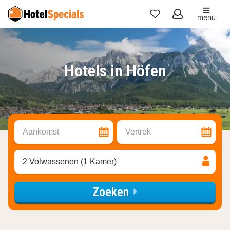
menu
Mijn
favorieten
Hotels in Höfen
Aankomst
Vertrek
2 Volwassenen (1 Kamer)
Zoeken