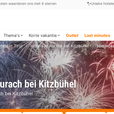
sten waarderen ons met 4 sterren
Unieke hotele
Thema's
Korte vakantie
Outlet
Last minutes
tels in Tirol
Hotels in Aurach bei Kitzbühel
Nieuwjaa
urach bei Kitzbühel
h bei Kitzbühel