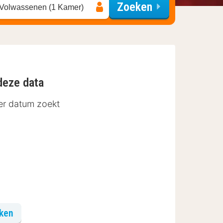
Zoeken
 Volwassenen (1 Kamer)
deze data
der datum zoekt
eken