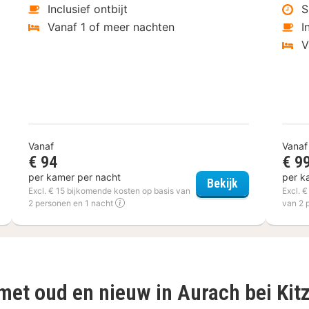
Inclusief ontbijt
S
Vanaf 1 of meer nachten
I
V
Vanaf
Vanaf
€ 94
€ 9
per kamer per nacht
per k
ent Hotel Altenberge
City Hotel Te
Bekijk
Excl. € 15 bijkomende kosten op basis van
Excl. 
2 personen en 1 nacht
van 2 
 met oud en nieuw in Aurach bei Kit