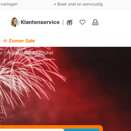
rvaringen
Boek snel en eenvoudig
Klantenservice
Mijn
favorieten
☀️ Zomer Sale
r - Aurach bei Kitzbühel