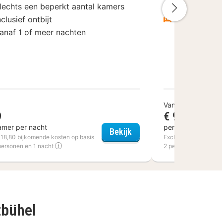
lechts een beperkt aantal kamers
Inclusief ont
Volgende
nclusief ontbijt
Vanaf 1 of 
anaf 1 of meer nachten
Vanaf
9
€ 99
amer per nacht
per kamer per na
rneuzen
Voco Gent
Bekijk
€ 18,80 bijkomende kosten op basis
Excl. € 16 bijkomend
personen en 1 nacht
2 personen en 1 nac
zbühel