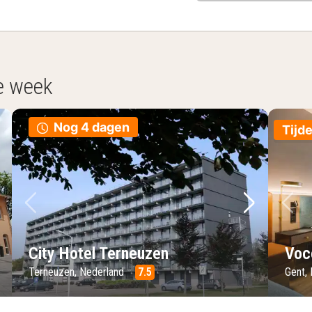
e week
Nog 4 dagen
Tijde
lgende foto
Vorige foto
Volgende 
Vo
City Hotel Terneuzen
Voc
Terneuzen, Nederland
7.5
Gent,