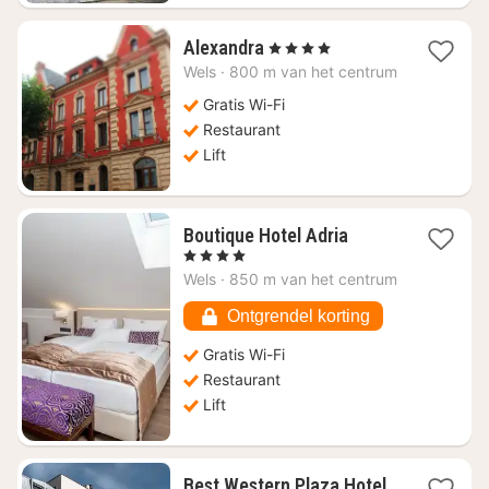
4
Alexandra
, 4 Sterren
nachten
Wels
·
800 m van het centrum
vanaf
€
Gratis Wi-Fi
115,63
Restaurant
Lift
4
Boutique Hotel Adria
nachten
, 4 Sterren
vanaf
Wels
·
850 m van het centrum
€
105,30
Ontgrendel korting
Gratis Wi-Fi
Restaurant
Lift
Best Western Plaza Hotel