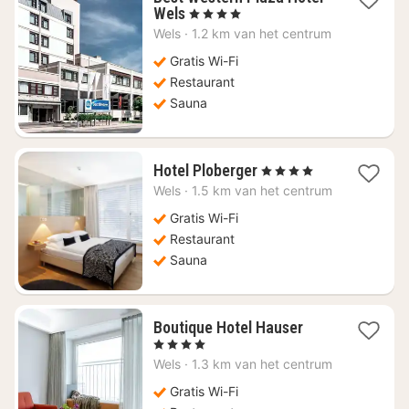
4
Wels
, 4 Sterren
nachten
Wels
·
1.2 km van het centrum
vanaf
€
Gratis Wi-Fi
78,67
Restaurant
Sauna
4
Hotel Ploberger
, 4 Sterren
nachten
Wels
·
1.5 km van het centrum
vanaf
€
Gratis Wi-Fi
103,28
Restaurant
Sauna
4
Boutique Hotel Hauser
nachten
, 4 Sterren
vanaf
Wels
·
1.3 km van het centrum
€
110,68
Gratis Wi-Fi