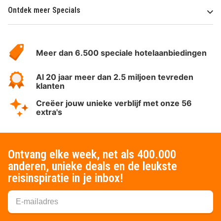
Ontdek meer Specials
Over
HotelSpecials
Meer dan 6.500 speciale hotelaanbiedingen
Al 20 jaar meer dan 2.5 miljoen tevreden
klanten
Creëer jouw unieke verblijf met onze 56
extra's
Ontvang elke week, net als 400.000
anderen, unieke deals en de leukste
reisinspiratie in je inbox!