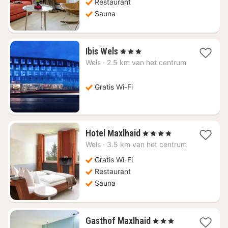
Restaurant
Sauna
4
Ibis Wels
, 3 Sterren
nachten
Wels
·
2.5 km van het centrum
vanaf
€
86,18
Gratis Wi-Fi
4
Hotel Maxlhaid
, 4 Sterren
nachten
Wels
·
3.5 km van het centrum
vanaf
€
Gratis Wi-Fi
106,77
Restaurant
Sauna
4
Gasthof Maxlhaid
, 3 Sterren