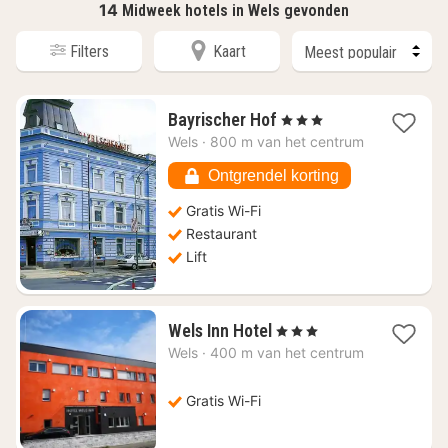
14
Midweek hotels in Wels gevonden
Filters
Kaart
4
Bayrischer Hof
, 3 Sterren
nachten
Wels
·
800 m van het centrum
vanaf
€
Ontgrendel korting
122,40
Gratis Wi-Fi
Restaurant
Lift
4
Wels Inn Hotel
, 3 Sterren
nachten
Wels
·
400 m van het centrum
vanaf
€
84,62
Gratis Wi-Fi