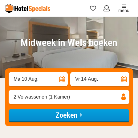
menu
Mijn
favorieten
Midweek in Wels boeken
Ma 10 Aug.
Vr 14 Aug.
2 Volwassenen (1 Kamer)
Zoeken