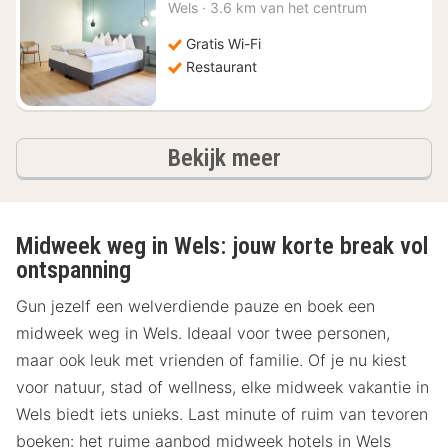
nachten
Wels
·
3.6 km van het centrum
vanaf
€
Gratis Wi-Fi
105,45
Restaurant
hotels
Bekijk meer
Midweek weg in Wels: jouw korte break vol
ontspanning
Gun jezelf een welverdiende pauze en boek een
midweek weg in Wels. Ideaal voor twee personen,
maar ook leuk met vrienden of familie. Of je nu kiest
voor natuur, stad of wellness, elke midweek vakantie in
Wels biedt iets unieks. Last minute of ruim van tevoren
boeken: het ruime aanbod midweek hotels in Wels