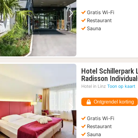
72,
Gratis Wi-Fi
Vorige foto
Volgende foto
Restaurant
Sauna
Hotel Schillerpark
Radisson Individual
Hotel in
Linz
Toon op kaart
Ontgrendel korting
Vorige foto
Volgende foto
Gratis Wi-Fi
Restaurant
Sauna