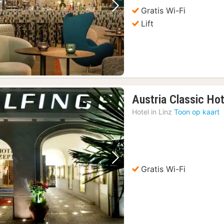
Gratis Wi-Fi
Vorige foto
Volgende foto
Lift
Austria Classic Hot
Hotel in
Linz
Toon op kaart
Vorige foto
Volgende foto
Gratis Wi-Fi