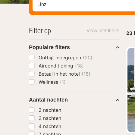
Zoek op hotel, regio of stad
Filter op
Verwijder filters
23
Populaire filters
Ontbijt inbegrepen
(20)
Airconditioning
(18)
Betaal in het hotel
(18)
Wellness
(1)
Aantal nachten
2 nachten
3 nachten
4 nachten
7 nachten