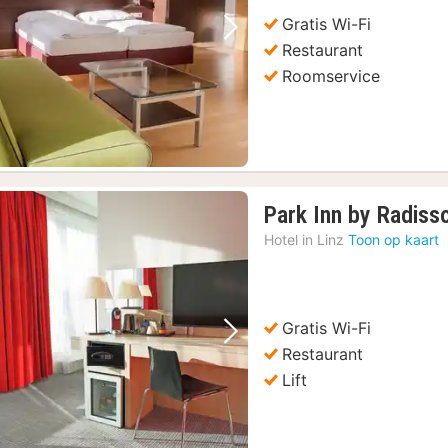
Gratis Wi-Fi
Vorige foto
Volgende foto
Restaurant
Roomservice
Park Inn by Radiss
Hotel in
Linz
Toon op kaart
Gratis Wi-Fi
Vorige foto
Volgende foto
Restaurant
Lift