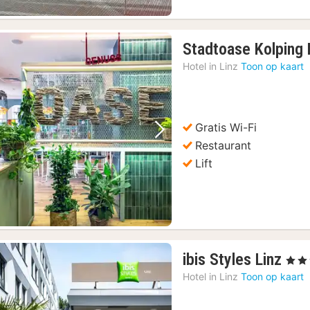
Stadtoase Kolping 
Hotel in
Linz
Toon op kaart
Gratis Wi-Fi
Vorige foto
Volgende foto
Restaurant
Lift
1
ibis Styles Linz
, 3 Ste
nac
Hotel in
Linz
Toon op kaart
van
€