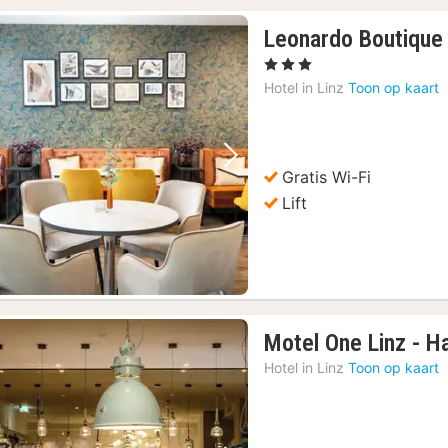
Leonardo Boutique 
, 3 Sterren
Hotel in
Linz
Toon op kaart
Vorige foto
Volgende foto
Gratis Wi-Fi
Lift
Motel One Linz - H
Hotel in
Linz
Toon op kaart