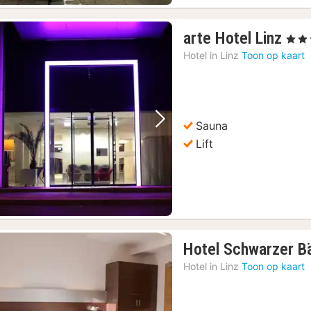
1
arte Hotel Linz
, 4 Ste
nac
Hotel in
Linz
Toon op kaart
van
€
89,
Sauna
Vorige foto
Volgende foto
Lift
Hotel Schwarzer B
Hotel in
Linz
Toon op kaart