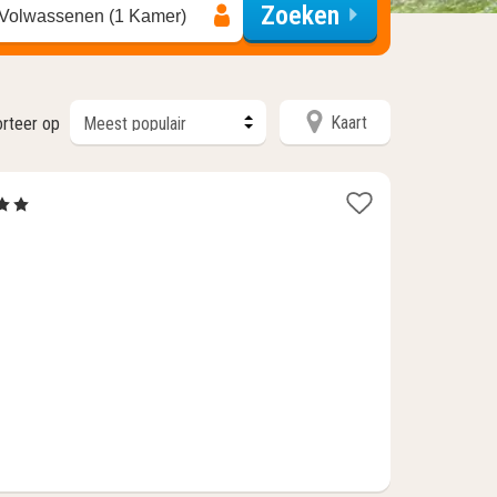
Zoeken
 Volwassenen (1 Kamer)
Kaart
rteer op
rren
ht
af
56