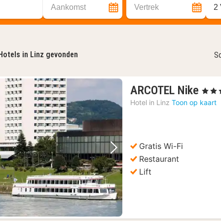
Aankomst
Vertrek
2
Hotels in Linz gevonden
So
1
ARCOTEL Nike
, 4 Ste
nac
Hotel in
Linz
Toon op kaart
van
€
66,
Gratis Wi-Fi
Vorige foto
Volgende foto
Restaurant
Lift