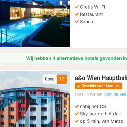
Gratis Wi-Fi
Vorige foto
Volgende foto
Restaurant
Sauna
Wij hebben 4 alternatieve hotels gevonden i
a&o Wien Hauptba
Goed
7.3
Geschikt voor families
Hotel in
Wenen
Toon op kaa
nabij het CS
Sky bar op het dak
Vorige foto
Volgende foto
op 5 min. van Metro