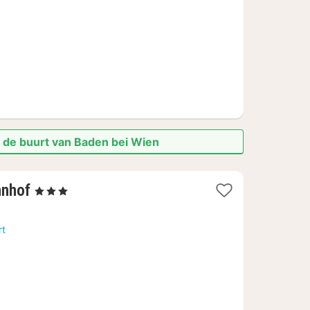
126,68
n de buurt van Baden bei Wien
2
hnhof
, 3 Sterren
nachten
vanaf
rt
€
80,46