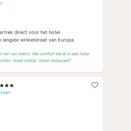
nachten
rt
vanaf
€
67,20
ertrek direct voor het hotel
de langste winkelstraat van Europa
et ver van metro. Alle comfort die je in een hotel
hten. Goed ontbijt. Goed restaurant"
 Sterren
acht
 kaart
anaf
38,18