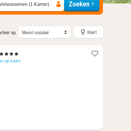
Zoeken
 Volwassenen (1 Kamer)
Kaart
rteer op
1
, 4 Sterren
nacht
on op kaart
vanaf
€
129,49