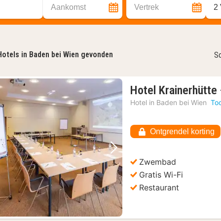
Aankomst
Vertrek
2
Hotels in Baden bei Wien gevonden
So
Hotel Krainerhütte
Hotel in
Baden bei Wien
To
Ontgrendel korting
Vorige foto
Volgende foto
Zwembad
Gratis Wi-Fi
Restaurant