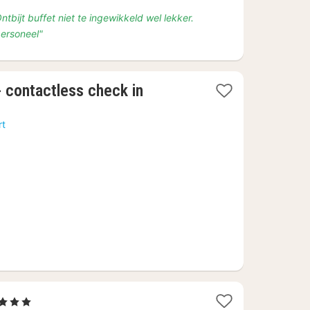
ntbijt buffet niet te ingewikkeld wel lekker.
personeel"
1
 contactless check in
nacht
vanaf
rt
€
53,61
2
, 3 Sterren