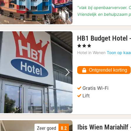
"vlak bij openbaarvervoer. O
Vriendelijk en behulpzaam 
HB1 Budget Hotel -
, 3 Sterren
Hotel in
Wenen
Toon op kaa
Ontgrendel korting
Vorige foto
Volgende foto
Gratis Wi-Fi
Lift
Ibis Wien Mariahilf
Zeer goed
8.2