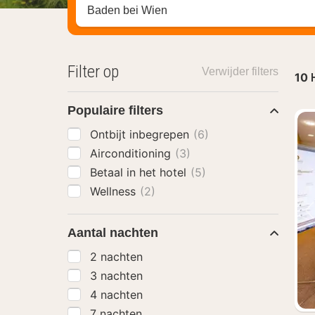
Zoek op hotel, regio of stad
Filter op
Verwijder filters
10
Populaire filters
Ontbijt inbegrepen
(6)
Airconditioning
(3)
Betaal in het hotel
(5)
Wellness
(2)
Aantal nachten
2 nachten
3 nachten
4 nachten
7 nachten