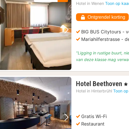
Hotel in
Wenen
Toon op kaa
Ontgrendel korting
BIG BUS Citytours - v
Vorige foto
Volgende foto
Mariahilferstrasse - 
"Ligging in rustige buurt, ni
van deze klasse mag verwac
1
Hotel Beethoven
, 4
n
Hotel in
Hinterbrühl
Toon op
v
€
1
Gratis Wi-Fi
Vorige foto
Volgende foto
Restaurant