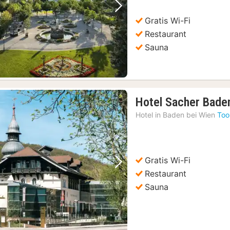
Vorige foto
Volgende foto
Gratis Wi-Fi
Restaurant
Sauna
Hotel Sacher Bade
Hotel in
Baden bei Wien
Too
Gratis Wi-Fi
Vorige foto
Volgende foto
Restaurant
Sauna