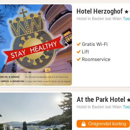
1
Hotel Herzoghof
, 4
n
Hotel in
Baden bei Wien
Too
v
€
9
Gratis Wi-Fi
Vorige foto
Volgende foto
Lift
Roomservice
At the Park Hotel
, 
n
Hotel in
Baden bei Wien
Too
v
Ontgrendel korting
1