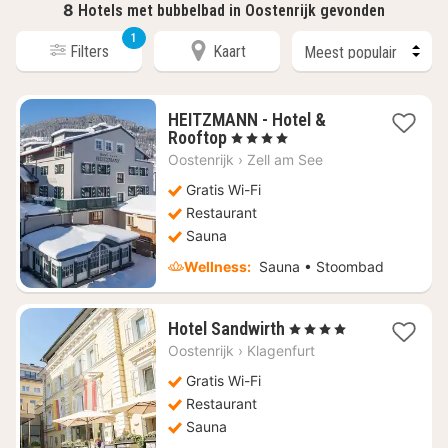
8
Hotels met bubbelbad in Oostenrijk gevonden
1
Filters
Kaart
HEITZMANN - Hotel &
1
Rooftop
, 4 Sterren
nacht
Oostenrijk
›
Zell am See
vanaf
€
Gratis Wi-Fi
187,34
Restaurant
Sauna
Wellness:
Sauna • Stoombad
1
Hotel Sandwirth
, 4 Sterren
nacht
Oostenrijk
›
Klagenfurt
vanaf
€
Gratis Wi-Fi
207,33
Restaurant
Sauna