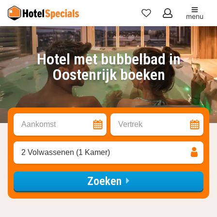
menu
Mijn
favorieten
Hotel met bubbelbad in
Oostenrijk boeken
Aankomst
Vertrek
2 Volwassenen (1 Kamer)
Zoeken