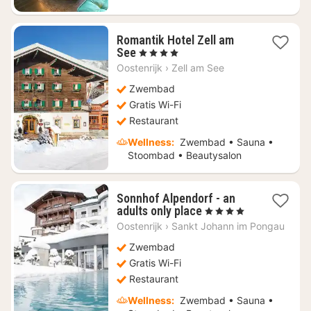
Romantik Hotel Zell am
1
See
, 4 Sterren
nacht
Oostenrijk
›
Zell am See
vanaf
€
Zwembad
280,42
Gratis Wi-Fi
Restaurant
Wellness:
Zwembad • Sauna •
Stoombad • Beautysalon
Sonnhof Alpendorf - an
1
adults only place
, 4 Sterren
nacht
Oostenrijk
›
Sankt Johann im Pongau
vanaf
€
Zwembad
522,34
Gratis Wi-Fi
Restaurant
Wellness:
Zwembad • Sauna •