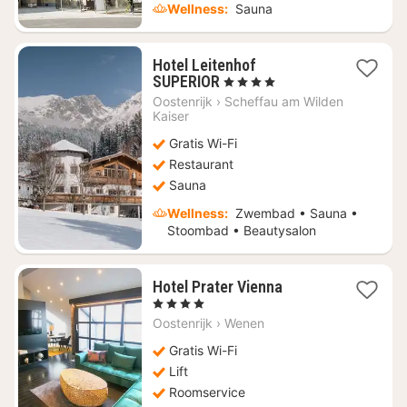
Wellness:
Sauna
Hotel Leitenhof
1
SUPERIOR
, 4 Sterren
nacht
Oostenrijk
›
Scheffau am Wilden
vanaf
Kaiser
€
Gratis Wi-Fi
402,89
Restaurant
Sauna
Wellness:
Zwembad • Sauna •
Stoombad • Beautysalon
1
Hotel Prater Vienna
nacht
, 4 Sterren
vanaf
Oostenrijk
›
Wenen
€
297,38
Gratis Wi-Fi
Lift
Roomservice