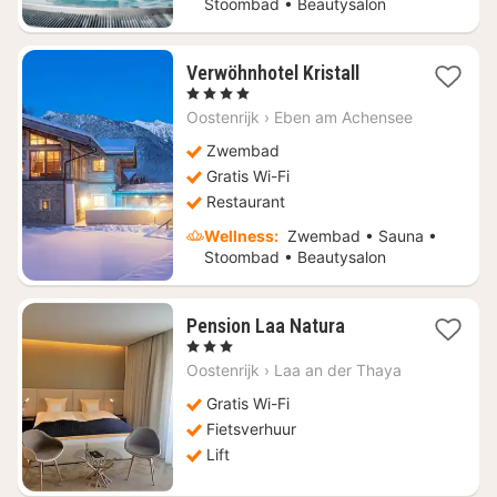
Stoombad • Beautysalon
1
Verwöhnhotel Kristall
nacht
, 4 Sterren
vanaf
Oostenrijk
›
Eben am Achensee
€
530,91
Zwembad
Gratis Wi-Fi
Restaurant
Wellness:
Zwembad • Sauna •
Stoombad • Beautysalon
1
Pension Laa Natura
nacht
, 3 Sterren
vanaf
Oostenrijk
›
Laa an der Thaya
€
76,36
Gratis Wi-Fi
Fietsverhuur
Lift