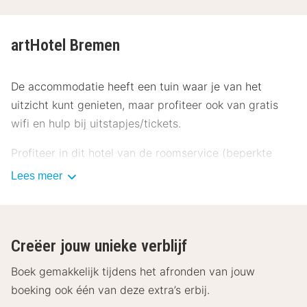
artHotel Bremen
De accommodatie heeft een tuin waar je van het
uitzicht kunt genieten, maar profiteer ook van gratis
wifi en hulp bij uitstapjes/tickets.
Profiteer in dit hotel van de roomservice (beperkte
tijden). Bestel je favoriete drankje in een bar/lounge.
Lees meer
Op weekdagen wordt tegen betaling een ontbijtbuffet
geserveerd van 06.00 uur tot 10.00 uur.
Enkele van de voorzieningen zijn een
Creëer jouw unieke verblijf
stomerij/wasserijservice, een bagageopslagruimte en
Boek gemakkelijk tijdens het afronden van jouw
een kluis bij de receptie. Ter plaatse heb je gratis
boeking ook één van deze extra’s erbij.
parkeerplaatsen.