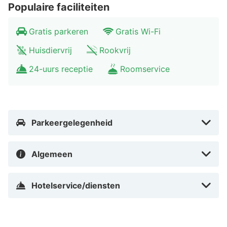
Populaire faciliteiten
für Künste Bremen - 4 km Bleikeller - 4,1 km De
voornaamste luchthaven voor artHotel Bremen is
Gratis parkeren
Gratis Wi-Fi
Bremen (BRE) - 8,8 km
Huisdiervrij
Rookvrij
Met een verblijf bij artHotel Bremen in Bremen, in de
24-uurs receptie
Roomservice
buurt Bremen-Hemelingen, bevind je je op 5 min.
rijden van Weser en Weserstadion. Dit hotel ligt op 3,1
km van Sendesaal en op 3,9 km van Theater
Goetheplatz Bremen.
Parkeergelegenheid
In Bremen-Hemelingen in Bremen
Algemeen
Hotelservice/diensten