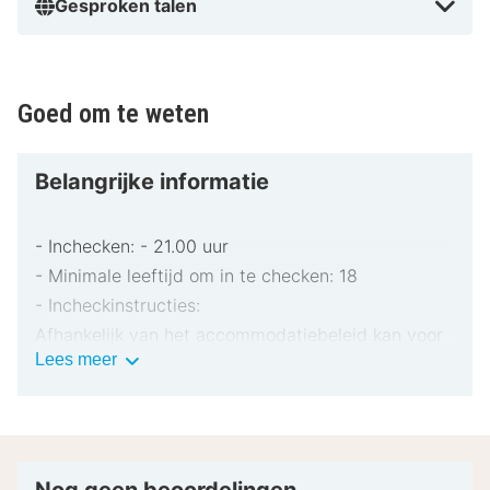
Gesproken talen
Goed om te weten
Belangrijke informatie
- Inchecken: - 21.00 uur
- Minimale leeftijd om in te checken: 18
- Incheckinstructies:
Afhankelijk van het accommodatiebeleid kan voor
Belangrijke
Lees meer
extra personen een toeslag in rekening worden
informatie
gebracht.
Bij het inchecken dien je mogelijk een erkend
identiteitsbewijs met foto en een creditcard,
pinpas of borgsom in contanten te verstrekken