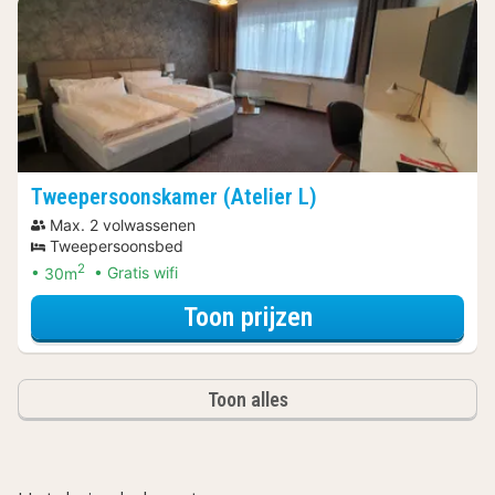
Tweepersoonskamer (Atelier L)
Max. 2 volwassenen
Tweepersoonsbed
2
30m
Gratis wifi
voor Ontdek de 
Toon prijzen
Toon alles