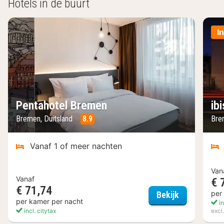
Hotels in de buurt
I
Pentahotel Bremen
ib
Bremen, Duitsland
8.9
Bre
Vanaf 1 of meer nachten
Van
Vanaf
€ 
€ 71,74
Pentahotel 
per
Bekijk
per kamer per nacht
in
incl. citytax
excl