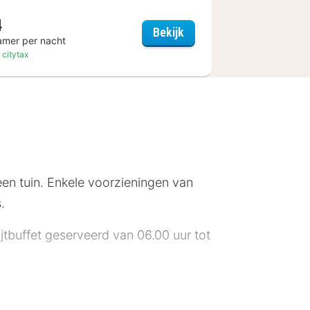
4
ant Reussenstein
Holiday Inn - the niu, Star
Bekijk
amer per nacht
. citytax
 een tuin. Enkele voorzieningen van
.
jtbuffet geserveerd van 06.00 uur tot
bij de receptie. Ter plaatse heb je