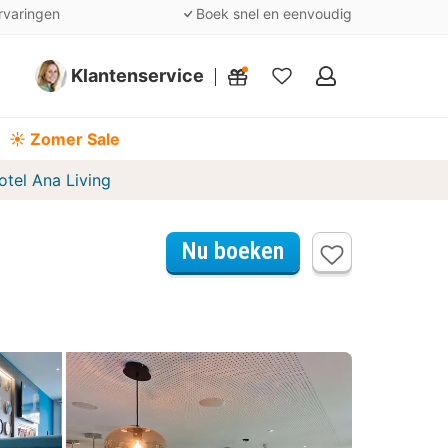
rvaringen
Boek snel en eenvoudig
Klantenservice
Mijn
favorieten
☀️ Zomer Sale
otel Ana Living
Nu boeken