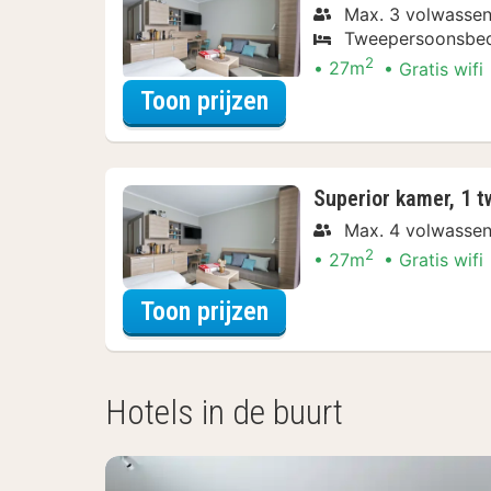
Max. 3 volwasse
Tweepersoonsbe
2
27m
Gratis wifi
voor Superior appart
Toon prijzen
Superior kamer, 1 
Max. 4 volwasse
2
27m
Gratis wifi
voor Superior kamer
Toon prijzen
Hotels in de buurt