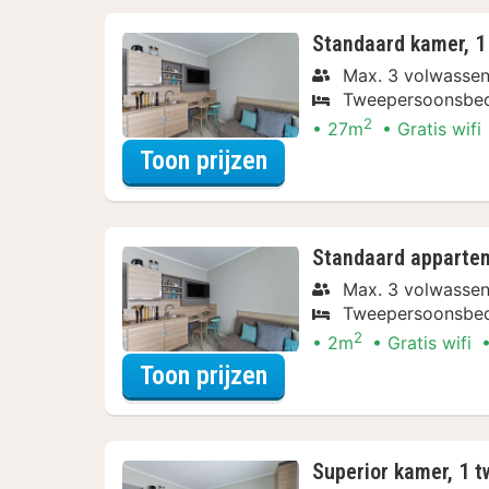
Standaard kamer, 
Max. 3 volwasse
Tweepersoonsbe
2
27m
Gratis wifi
voor Standaard kamer
Toon prijzen
Standaard apparte
Max. 3 volwasse
Tweepersoonsbe
2
2m
Gratis wifi
voor Standaard appa
Toon prijzen
Superior kamer, 1 