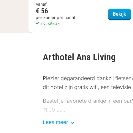
Vanaf
€ 56
ela
Bekijk
per kamer per nacht
incl. citytax
Arthotel Ana Living
Plezier gegarandeerd dankzij fietsenv
dit hotel zijn gratis wifi, een televi
Bestel je favoriete drankje in een b
11.00 uur.
Lees meer
Enkele van de voorzieningen zijn mee
parkeerplaatsen.