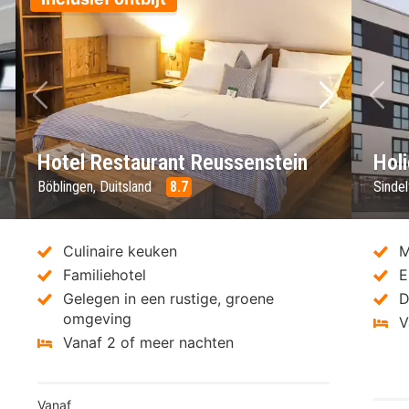
lgende foto
Vorige foto
Volgende 
Vo
Hotel Restaurant Reussenstein
Holi
Böblingen, Duitsland
8.7
Sindel
Culinaire keuken
M
Familiehotel
E
Gelegen in een rustige, groene
D
omgeving
V
Vanaf 2 of meer nachten
Vanaf