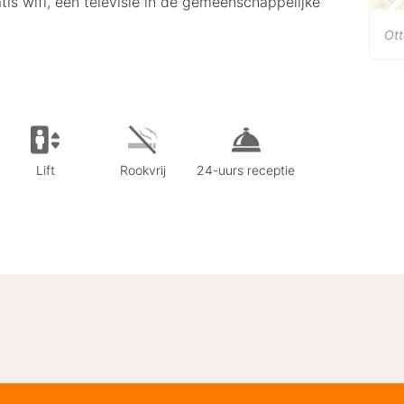
atis wifi, een televisie in de gemeenschappelijke
Ott
Lift
Rookvrij
24-uurs receptie