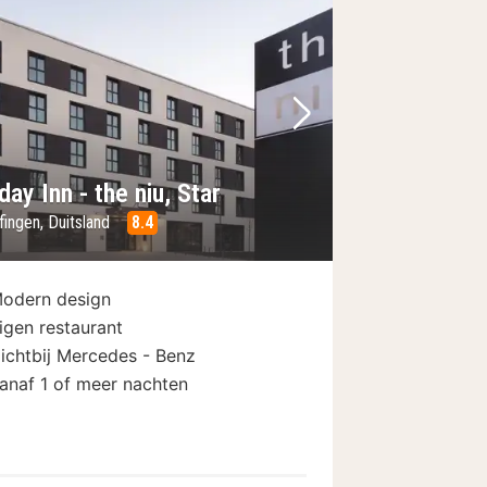
foto
rige foto
Volgende foto
day Inn - the niu, Star
fingen, Duitsland
8.4
odern design
igen restaurant
ichtbij Mercedes - Benz
anaf 1 of meer nachten