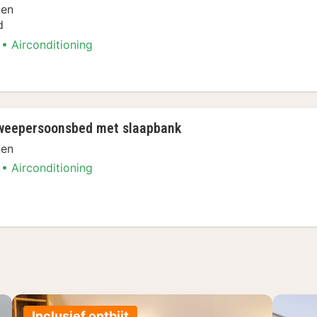
nen
d
Airconditioning
ement, 1 tweepersoonsbed, uitzicht op binnenp
tweepersoonsbed met slaapbank
nen
Airconditioning
, 1 tweepersoonsbed met slaapbank
Inclusief ontbijt