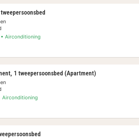
1 tweepersoonsbed
nen
d
Airconditioning
, 1 tweepersoonsbed, uitzicht op binnenplaat
ment, 1 tweepersoonsbed (Apartment)
nen
d
Airconditioning
rtement, 1 tweepersoonsbed (Apartment)
tweepersoonsbed