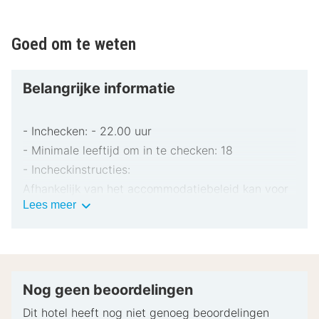
Goed om te weten
Belangrijke informatie
- Inchecken: - 22.00 uur
- Minimale leeftijd om in te checken: 18
- Incheckinstructies:
Afhankelijk van het accommodatiebeleid kan voor
Belangrijke
Lees meer
extra personen een toeslag in rekening worden
informatie
gebracht.
Bij het inchecken dien je mogelijk een erkend
identiteitsbewijs met foto en een creditcard,
pinpas of borgsom in contanten te verstrekken
Nog geen beoordelingen
voor incidentele kosten.
Dit hotel heeft nog niet genoeg beoordelingen