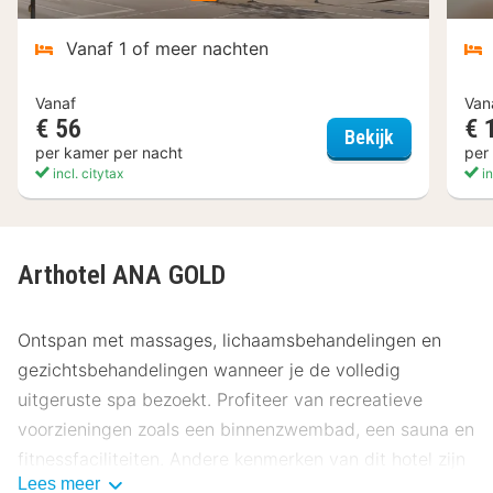
Vanaf 1 of meer nachten
Vanaf
Van
€ 56
€ 
Super 8 by
Bekijk
per kamer per nacht
per
incl. citytax
in
Arthotel ANA GOLD
Ontspan met massages, lichaamsbehandelingen en
gezichtsbehandelingen wanneer je de volledig
uitgeruste spa bezoekt. Profiteer van recreatieve
voorzieningen zoals een binnenzwembad, een sauna en
fitnessfaciliteiten. Andere kenmerken van dit hotel zijn
Lees meer
gratis wifi en een automaat.