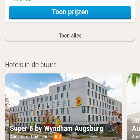
voor Standaard 
Toon prijzen
Toon alles
Hotels in de buurt
Su
Super 8 by Wyndham Augsburg
Au
Augsburg, Duitsland
8.2
Aug