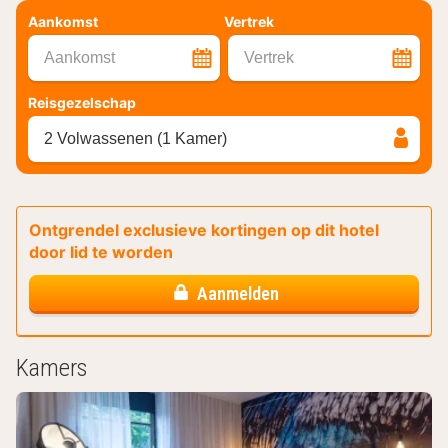
Aankomst
Vertrek
Aankomst
Vertrek
Reisgezelschap
2 Volwassenen (1 Kamer)
Ontgrendel exclusieve kortingen op dit hotel
door lid te worden
Aanmelden
Kamers