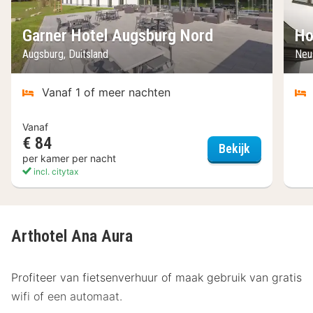
Garner Hotel Augsburg Nord
Ho
Augsburg, Duitsland
Neu
Vanaf 1 of meer nachten
Vanaf
€ 84
Garner Hote
Bekijk
per kamer per nacht
incl. citytax
Arthotel Ana Aura
Profiteer van fietsenverhuur of maak gebruik van gratis
wifi of een automaat.