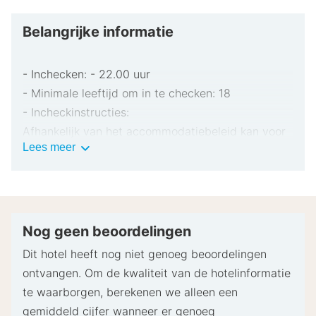
Belangrijke informatie
- Inchecken: - 22.00 uur
- Minimale leeftijd om in te checken: 18
- Incheckinstructies:
Afhankelijk van het accommodatiebeleid kan voor
Belangrijke
Lees meer
extra personen een toeslag in rekening worden
informatie
gebracht.
Bij het inchecken dien je mogelijk een erkend
identiteitsbewijs met foto en een creditcard,
pinpas of borgsom in contanten te verstrekken
Nog geen beoordelingen
voor incidentele kosten.
Dit hotel heeft nog niet genoeg beoordelingen
Speciale verzoeken worden onder voorbehoud van
ontvangen. Om de kwaliteit van de hotelinformatie
beschikbaarheid bij het inchecken ingewilligd.
te waarborgen, berekenen we alleen een
Hiervoor kunnen extra kosten in rekening worden
gemiddeld cijfer wanneer er genoeg