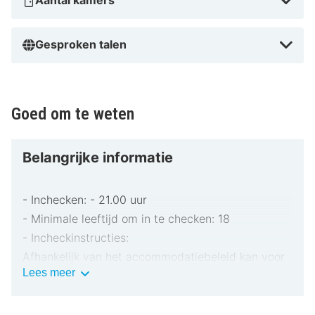
Aantal kamers
Gesproken talen
Goed om te weten
Belangrijke informatie
- Inchecken: - 21.00 uur
- Minimale leeftijd om in te checken: 18
- Incheckinstructies:
Afhankelijk van het accommodatiebeleid kan voor
Belangrijke
Lees meer
extra personen een toeslag in rekening worden
informatie
gebracht.
Bij het inchecken dien je mogelijk een erkend