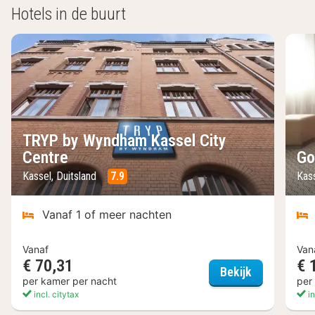
Hotels in de buurt
TRYP by Wyndham Kassel City
Centre
Go
Kassel, Duitsland
7.9
Kas
Vanaf 1 of meer nachten
Vanaf
Van
€ 70,31
€ 
TRYP by Wyn
Bekijk
per kamer per nacht
per
incl. citytax
in