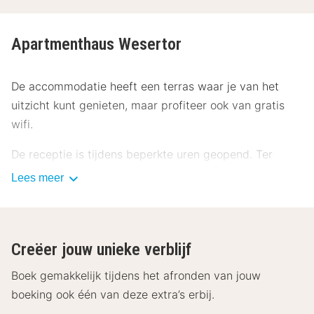
Apartmenthaus Wesertor
De accommodatie heeft een terras waar je van het
uitzicht kunt genieten, maar profiteer ook van gratis
wifi.
De receptie is tijdens beperkte uren geopend. Ter
plaatse heb je gratis parkeerplaatsen.
Lees meer
Doe of je thuis bent in één van de 15 kamers met een
koelkast en een magnetron. De kamers hebben een
flatscreentelevisie met satellietzenders, terwijl je
Creëer jouw unieke verblijf
dankzij gratis wifi online blijft. Badkamers hebben een
Boek gemakkelijk tijdens het afronden van jouw
douche en haardrogers. Bij de voorzieningen horen een
boeking ook één van deze extra’s erbij.
bureau en een koffiezetapparaat/waterkoker en de