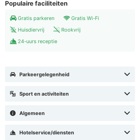
Populaire faciliteiten
Universiteit van Kassel en Bergpark. Dit aparthotel ligt
op 1,2 km van Martinskirche Kassel en op 1,3 km van
Gratis parkeren
Gratis Wi-Fi
Druselturm.
Huisdiervrij
Rookvrij
In Wesertor in Kassel
24-uurs receptie
Parkeergelegenheid
Sport en activiteiten
Algemeen
Hotelservice/diensten