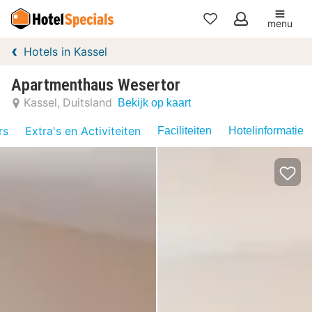
menu
Mijn
Hotels in Kassel
favorieten
Apartmenthaus Wesertor
Kassel
Duitsland
Bekijk op kaart
rs
Extra's en Activiteiten
Faciliteiten
Hotelinformatie