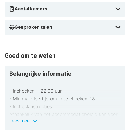
km van Freilichtmuseum Klockenhagen en op 8,5 km
Aantal kamers
van Ribnitzer Großes Moor.
Dicht bij Strand van Dierhagen
Gesproken talen
Goed om te weten
Belangrijke informatie
- Inchecken: - 22.00 uur
- Minimale leeftijd om in te checken: 18
- Incheckinstructies:
Afhankelijk van het accommodatiebeleid kan voor
Belangrijke
Lees meer
extra personen een toeslag in rekening worden
informatie