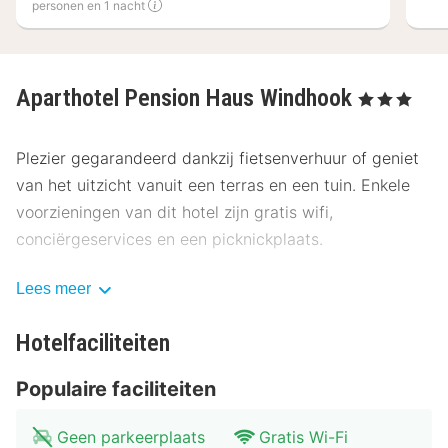
personen en 1 nacht
Aparthotel Pension Haus Windhook
, 3 Sterren
Plezier gegarandeerd dankzij fietsenverhuur of geniet
van het uitzicht vanuit een terras en een tuin. Enkele
voorzieningen van dit hotel zijn gratis wifi,
conciërgeservices en een picknickplaats.
Gasten van Aparthotel Pension Haus Windhook kunnen
Lees meer
genieten van een deugddoende maaltijd bij Haus
Windhook. Dagelijks kun je tegen betaling genieten van
Hotelfaciliteiten
een lekker ontbijtbuffet, dat geserveerd wordt van
Populaire faciliteiten
08.00 uur tot 10.00 uur.
De volgende voorzieningen zijn elk jaar gesloten buiten
Geen parkeerplaats
Gratis Wi-Fi