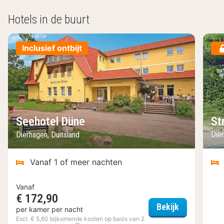
Hotels in de buurt
Inclusief ontbijt
Seehotel Düne
St
Dierhagen, Duitsland
Dier
Vanaf 1 of meer nachten
Vanaf
€ 172,90
Seehotel Dü
Bekijk
per kamer per nacht
Excl. € 5,60 bijkomende kosten op basis van 2