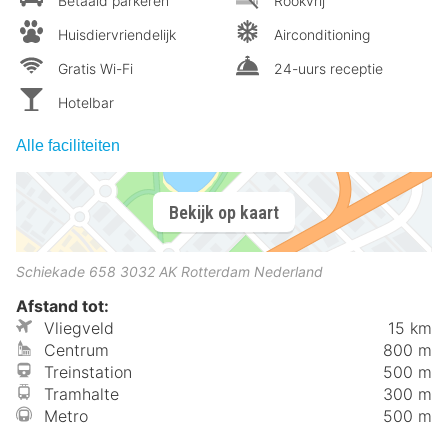
Betaald parkeren
Rookvrij
Huisdiervriendelijk
Airconditioning
Gratis Wi-Fi
24-uurs receptie
Hotelbar
Alle faciliteiten
Bekijk op kaart
Schiekade 658
3032 AK
Rotterdam
Nederland
Afstand tot:
Vliegveld
15 km
Centrum
800 m
Treinstation
500 m
Tramhalte
300 m
Metro
500 m