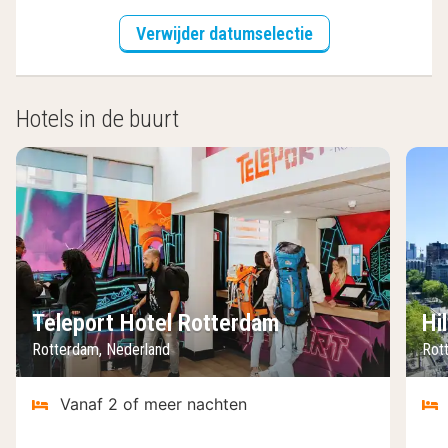
Verwijder datumselectie
Hotels in de buurt
Teleport Hotel Rotterdam
Hi
Rotterdam, Nederland
Rot
Vanaf 2 of meer nachten