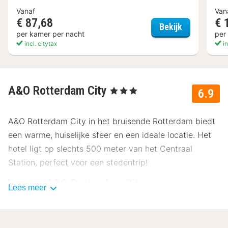
Vanaf
Van
€ 87,68
€ 
Teleport Ho
Bekijk
per kamer per nacht
per
incl. citytax
in
A&O Rotterdam City
, 3 Sterren
6.9
A&O Rotterdam City in het bruisende Rotterdam biedt
een warme, huiselijke sfeer en een ideale locatie. Het
hotel ligt op slechts 500 meter van het Centraal
Station, perfect voor een stedentrip!
Ligging A&O Rotterdam City
Lees meer
A&O Rotterdam City bevindt zich in het hart van
Rotterdam, op een steenworp afstand van de