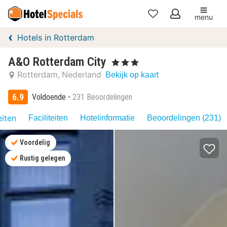
menu
Mijn
Hotels in Rotterdam
favorieten
A&O Rotterdam City
, 3 Sterren
Rotterdam
Nederland
Bekijk op kaart
6.9
Voldoende
231 Beoordelingen
eiten
Faciliteiten
Hotelinformatie
Beoordelingen (231)
Voordelig
Rustig gelegen