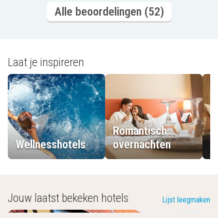
Alle beoordelingen (52)
Laat je inspireren
Romantisch
Wellnesshotels
overnachten
L
Jouw laatst bekeken hotels
Lijst leegmaken