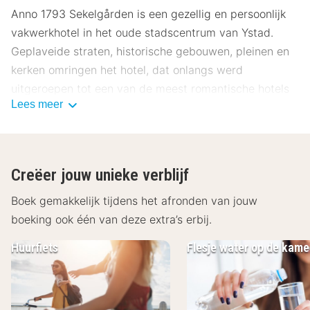
Anno 1793 Sekelgården is een gezellig en persoonlijk
vakwerkhotel in het oude stadscentrum van Ystad.
Geplaveide straten, historische gebouwen, pleinen en
kerken omringen het hotel, dat onlangs werd
uitgeroepen tot een van de meest romantische hotels
Lees meer
van Zweden.
Over Anno 1793 Sekelgården
Bij Anno 1793 Sekelgården wordt u begroet door een
Creëer jouw unieke verblijf
goed bewaard gebleven charme die drie eeuwen
overspant. Hier woon je in persoonlijke kamers met een
Boek gemakkelijk tijdens het afronden van jouw
uniek karakter waar niets hetzelfde is. De kamers
boeking ook één van deze extra’s erbij.
bevinden zich op de twee commerciële werven uit de
Huurfiets
Flesje water op de kame
18e eeuw. Tussen de gebouwen ligt een weelderige
tuin omringd door vakwerkhuizen en kinderkopjes. Alle
kamers van Om Anno 1793 Sekelgården hebben