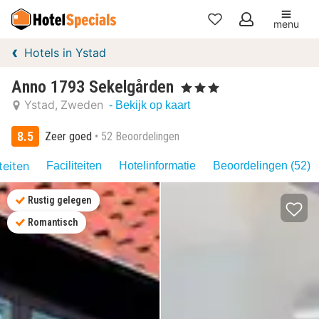
menu
Mijn
Hotels in Ystad
favorieten
Anno 1793 Sekelgården
, 3 Sterren
Ystad
Zweden
- Bekijk op kaart
8.5
Zeer goed
52 Beoordelingen
teiten
Faciliteiten
Hotelinformatie
Beoordelingen (52)
Rustig gelegen
Romantisch