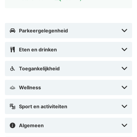
Anno 1793 Sekelgården ligt op slechts 400 meter van
het treinstation in Ystad. Vanuit het hotel loop je door
de historische wijk van de stad naar
Parkeergelegenheid
bezienswaardigheden, cafés, winkelstraten,
restaurants aan het centrale plein en nog veel meer.
Eten en drinken
Als u nog een paar minuten door de pittoreske
steegjes loopt, bereikt u de jachthaven en de centrale
Toegankelijkheid
badstranden.
Automatisch vertaald door Google Translate
Wellness
Sport en activiteiten
Algemeen