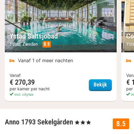
Ystad Saltsjöbad
Co
Ystad, Zweden
8.9
Yst
Vanaf 1 of meer nachten
Vanaf
Van
€ 270,39
€ 
Ystad Salts
Bekijk
per kamer per nacht
per
incl. citytax
in
Anno 1793 Sekelgården
, 3 Sterren
8.5