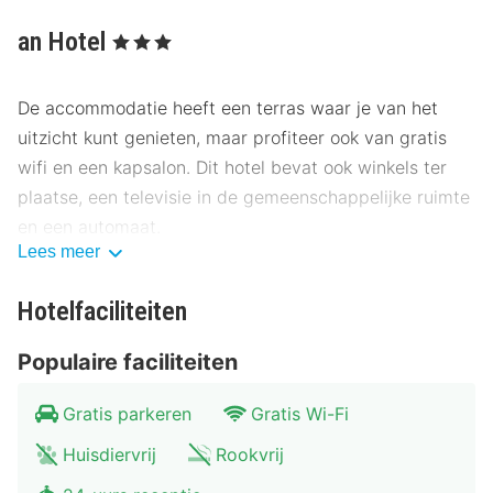
an Hotel
, 3 Sterren
De accommodatie heeft een terras waar je van het
uitzicht kunt genieten, maar profiteer ook van gratis
wifi en een kapsalon. Dit hotel bevat ook winkels ter
plaatse, een televisie in de gemeenschappelijke ruimte
en een automaat.
Lees meer
Gasten van an Hotel kunnen iets lekkers halen bij de
snackbar/deli. Op werkdagen wordt er tegen betaling
Hotelfaciliteiten
een ontbijtbuffet geserveerd van 06.30 uur tot 08.00
Populaire faciliteiten
uur en in het weekend is dit beschikbaar van 08.30 uur
tot 10.30 uur.
Gratis parkeren
Gratis Wi-Fi
Hotelstars Union kent in Duitsland een officiële
Huisdiervrij
Rookvrij
sterrenclassificatie toe. Deze accommodatie heeft 3