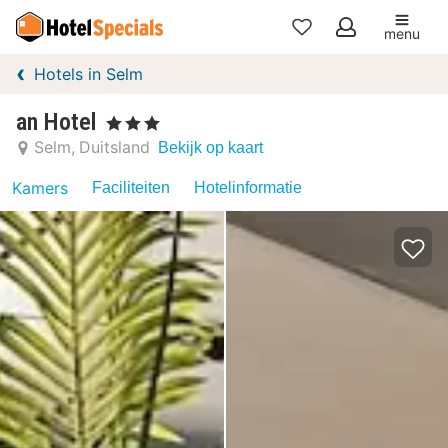
menu
Mijn
Hotels in Selm
favorieten
an Hotel
, 3 Sterren
Selm
Duitsland
Bekijk op kaart
Kamers
Faciliteiten
Hotelinformatie