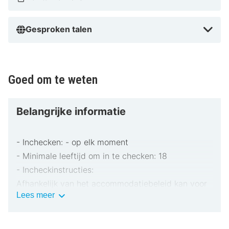
Gesproken talen
Goed om te weten
Belangrijke informatie
- Inchecken: - op elk moment
- Minimale leeftijd om in te checken: 18
- Incheckinstructies:
Afhankelijk van het accommodatiebeleid kan voor
Belangrijke
Lees meer
extra personen een toeslag in rekening worden
informatie
gebracht.
Bij het inchecken dien je mogelijk een erkend