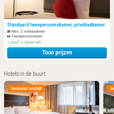
Standaard tweepersoonskamer, privébadkamer
Max. 2 volwassenen
Tweepersoonsbed
2
25m
Gratis wifi
voor Standaard 
Toon prijzen
Hotels in de buurt
Inclusief ontbijt
I