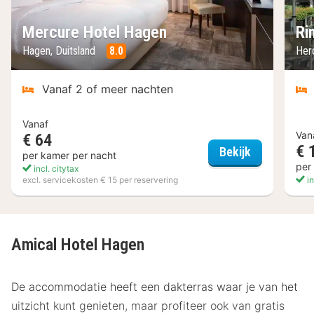
Mercure Hotel Hagen
Ri
Hagen, Duitsland
8.0
Her
Vanaf 2 of meer nachten
Vanaf
Van
€ 64
€ 
Mercure Hot
Bekijk
per kamer per nacht
per
incl. citytax
excl. servicekosten € 15 per reservering
in
Amical Hotel Hagen
De accommodatie heeft een dakterras waar je van het
uitzicht kunt genieten, maar profiteer ook van gratis