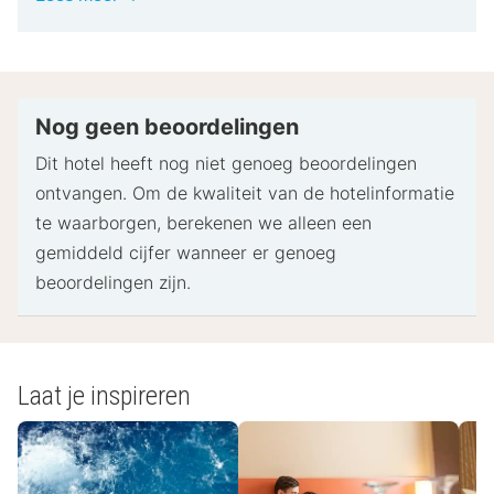
extra personen een toeslag in rekening worden
informatie
gebracht.
Bij het inchecken dien je mogelijk een erkend
identiteitsbewijs met foto en een creditcard,
pinpas of borgsom in contanten te verstrekken
Nog geen beoordelingen
voor incidentele kosten.
Dit hotel heeft nog niet genoeg beoordelingen
Speciale verzoeken worden onder voorbehoud van
ontvangen. Om de kwaliteit van de hotelinformatie
beschikbaarheid bij het inchecken ingewilligd.
te waarborgen, berekenen we alleen een
Hiervoor kunnen extra kosten in rekening worden
gemiddeld cijfer wanneer er genoeg
gebracht. Speciale verzoeken kunnen niet worden
beoordelingen zijn.
gegarandeerd.
Deze accommodatie accepteert creditcards en
contante betalingen.
Laat je inspireren
- Speciale instructies:
De receptiemedewerker staat bij aankomst op je
te wachten.