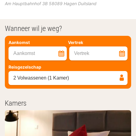
Am Hauptbahnhof 3B
58089
Hagen
Duitsland
Wanneer wil je weg?
Aankomst
Vertrek
Aankomst
Vertrek
Reisgezelschap
2 Volwassenen (1 Kamer)
Kamers