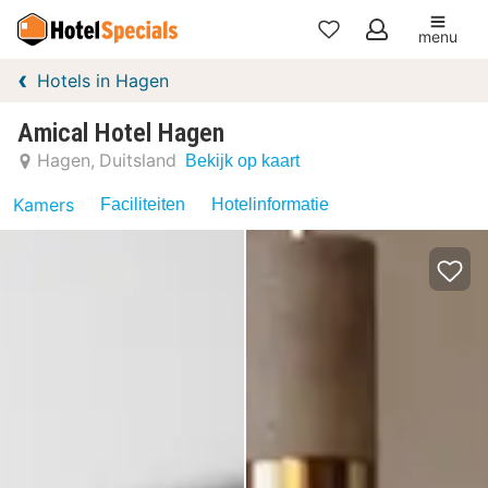
menu
Mijn
Hotels in Hagen
favorieten
Amical Hotel Hagen
Hagen
Duitsland
Bekijk op kaart
Kamers
Faciliteiten
Hotelinformatie