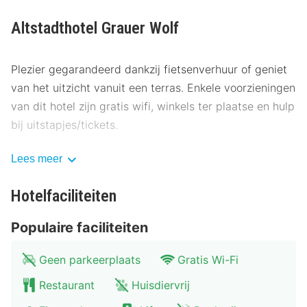
Altstadthotel Grauer Wolf
Plezier gegarandeerd dankzij fietsenverhuur of geniet
van het uitzicht vanuit een terras. Enkele voorzieningen
van dit hotel zijn gratis wifi, winkels ter plaatse en hulp
bij uitstapjes/tickets.
Gasten van Altstadthotel Grauer Wolf kunnen genieten
Lees meer
van een deugddoende maaltijd in het restaurant.
Bestel je favoriete drankje in een bar/lounge. Dagelijks
Hotelfaciliteiten
kun je tegen betaling genieten van een lekker
Populaire faciliteiten
ontbijtbuffet.
Enkele van de voorzieningen zijn een snelle
Geen parkeerplaats
Gratis Wi-Fi
uitcheckservice, gratis kranten in de lobby en een
Restaurant
Huisdiervrij
stomerij/wasserijservice. Ter plaatse heb je