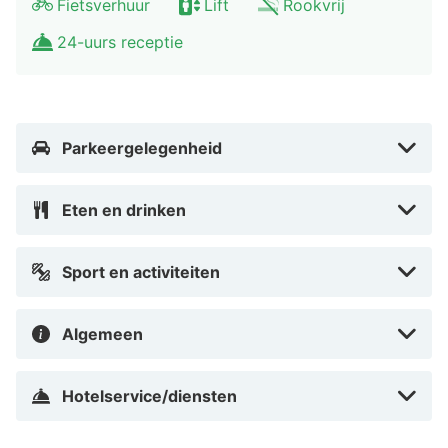
Fietsverhuur
Lift
Rookvrij
parkeerplaatsen.
24-uurs receptie
Doe of je thuis bent in één van de 38 individueel
gemeubileerde kamers. Dankzij gratis wifi blijf je
online, terwijl de tv met satellietzenders zorgt voor het
kijkplezier. De privébadkamers met een bad of douche
Parkeergelegenheid
hebben gratis toiletartikelen en haardrogers.
Voorzieningen zijn bijvoorbeeld een bureau, een gratis
Eten en drinken
krant en een telefoon met gratis lokale gesprekken.
Afstanden worden weergegeven tot op 0,1 mijl en
Sport en activiteiten
kilometer. Stadsmuseum van Erlangen - 0,2 km
Theater in der Garage - 0,3 km Botanischer Garten
Algemeen
Erlangen - 0,4 km Schlossgarten - 0,4 km Hugenotten
Church - 0,6 km University of Erlangen - 0,7 km
Bergkirchweih - 0,8 km Kunstmuseum Erlangen - 0,8
Hotelservice/diensten
km Theater Fifty-Fifty - 0,9 km Ur- und
Frühgeschichtlichen Sammlung der Universität