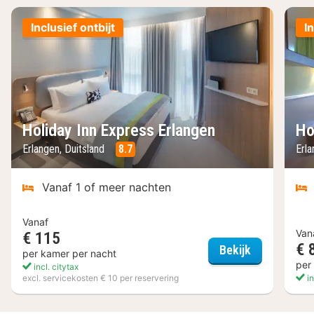
Inclusief ontbijt
I
Holiday Inn Express Erlangen
Ho
Erlangen, Duitsland
8.7
Erla
Vanaf 1 of meer nachten
Vanaf
Van
€ 115
€ 
Holiday Inn 
Bekijk
per kamer per nacht
per
incl. citytax
excl. servicekosten € 10 per reservering
in