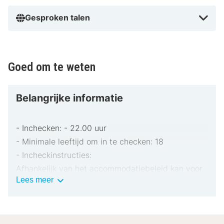
Gesproken talen
Goed om te weten
Belangrijke informatie
- Inchecken: - 22.00 uur
- Minimale leeftijd om in te checken: 18
- Incheckinstructies:
Afhankelijk van het accommodatiebeleid kan voor
Belangrijke
Lees meer
extra personen een toeslag in rekening worden
informatie
gebracht.
Bij het inchecken dien je mogelijk een erkend
identiteitsbewijs met foto en een creditcard,