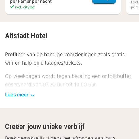
per kamer per nacht
Excl
incl. citytax
pers
Altstadt Hotel
Profiteer van de handige voorzieningen zoals gratis
wifi en hulp bij uitstapjes/tickets.
Op weekdagen wordt tegen betaling een ontbijtbuffet
geserveerd van 07.30 uur tot 10.00 uur.
Lees meer
Enkele van de voorzieningen zijn een snelle
incheckservice, een snelle uitcheckservice en
meertalig personeel.
Creëer jouw unieke verblijf
Doe of je thuis bent in één van de 18 kamers met een
minibar. Dankzij gratis wifi blijf je online, terwijl de tv
Boek gemakkelijk tijdens het afronden van jouw