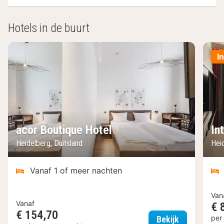
Hotels in de buurt
I
acor Boutique Hotel
In
Heidelberg, Duitsland
Hei
Vanaf 1 of meer nachten
Van
Vanaf
€ 
€ 154,70
acor Boutiq
per
Bekijk