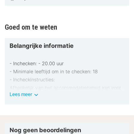
Goed om te weten
Belangrijke informatie
- Inchecken: - 20.00 uur
- Minimale leeftijd om in te checken: 18
- Incheckinstructies:
Afhankelijk van het accommodatiebeleid kan voor
Belangrijke
Lees meer
extra personen een toeslag in rekening worden
informatie
gebracht.
Bij het inchecken dien je mogelijk een erkend
identiteitsbewijs met foto en een creditcard,
pinpas of borgsom in contanten te verstrekken
Nog geen beoordelingen