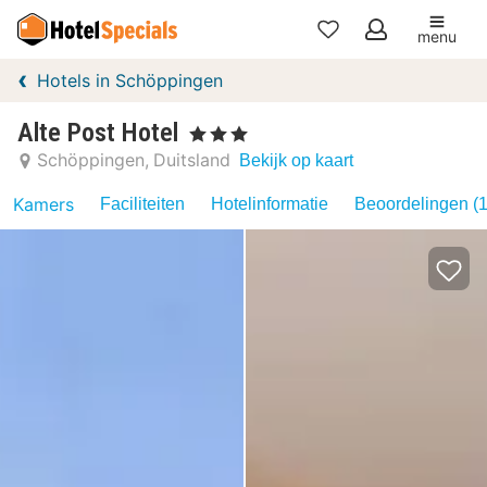
menu
Mijn
Hotels in Schöppingen
favorieten
Alte Post Hotel
, 3 Sterren
Schöppingen
Duitsland
Bekijk op kaart
Kamers
Faciliteiten
Hotelinformatie
Beoordelingen (1