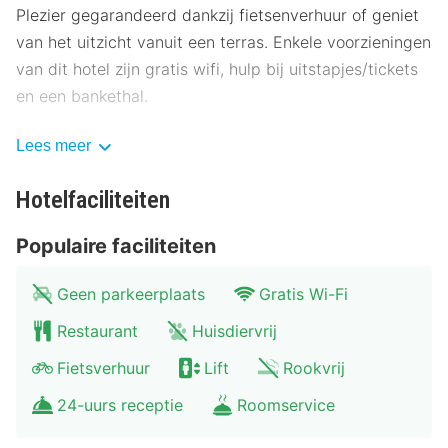
Plezier gegarandeerd dankzij fietsenverhuur of geniet
van het uitzicht vanuit een terras. Enkele voorzieningen
van dit hotel zijn gratis wifi, hulp bij uitstapjes/tickets
en een bankethal.
Stil je honger met een diner bij 1, een restaurant
Lees meer
gespecialiseerd in Duitse gerechten. Je kunt ook lekker
binnen blijven en van de roomservice (beperkte tijden)
Hotelfaciliteiten
profiteren. Sluit je dag af met een drankje in een
Populaire faciliteiten
bar/lounge. Dagelijks kun je tegen betaling genieten
van een lekker ontbijtbuffet, dat geserveerd wordt van
Geen parkeerplaats
Gratis Wi-Fi
07.00 uur tot 10.00 uur.
Restaurant
Huisdiervrij
Hotelstars Union kent in Duitsland een officiële
Fietsverhuur
Lift
Rookvrij
sterrenclassificatie toe. Deze accommodatie heeft 3
stars toegekend gekregen.
24-uurs receptie
Roomservice
Enkele van de voorzieningen zijn gratis kranten in de