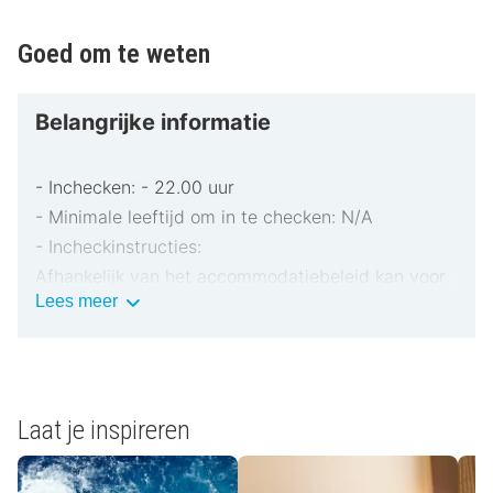
Goed om te weten
Belangrijke informatie
- Inchecken: - 22.00 uur
- Minimale leeftijd om in te checken: N/A
- Incheckinstructies:
Afhankelijk van het accommodatiebeleid kan voor
Belangrijke
Lees meer
extra personen een toeslag in rekening worden
informatie
gebracht.
Bij het inchecken dien je mogelijk een erkend
identiteitsbewijs met foto en een creditcard,
pinpas of borgsom in contanten te verstrekken
Laat je inspireren
voor incidentele kosten.
Speciale verzoeken worden onder voorbehoud van