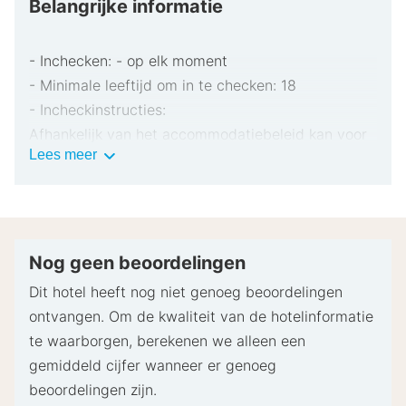
Belangrijke informatie
- Inchecken: - op elk moment
- Minimale leeftijd om in te checken: 18
- Incheckinstructies:
Afhankelijk van het accommodatiebeleid kan voor
Belangrijke
Lees meer
extra personen een toeslag in rekening worden
informatie
gebracht.
Tijdens het inchecken dien je mogelijk een erkend
identiteitsbewijs met foto en een creditcard te
verstrekken voor incidentele kosten.
Nog geen beoordelingen
Speciale verzoeken worden onder voorbehoud van
Dit hotel heeft nog niet genoeg beoordelingen
beschikbaarheid bij het inchecken ingewilligd.
ontvangen. Om de kwaliteit van de hotelinformatie
Hiervoor kunnen extra kosten in rekening worden
te waarborgen, berekenen we alleen een
gebracht. Speciale verzoeken kunnen niet worden
gemiddeld cijfer wanneer er genoeg
gegarandeerd.
beoordelingen zijn.
Deze accommodatie accepteert creditcards en