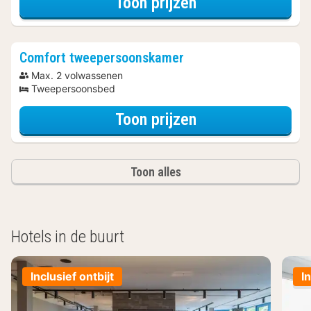
voor City Card A
Toon prijzen
Comfort tweepersoonskamer
Max. 2 volwassenen
Tweepersoonsbed
voor City Card A
Toon prijzen
Toon alles
Hotels in de buurt
Inclusief ontbijt
I