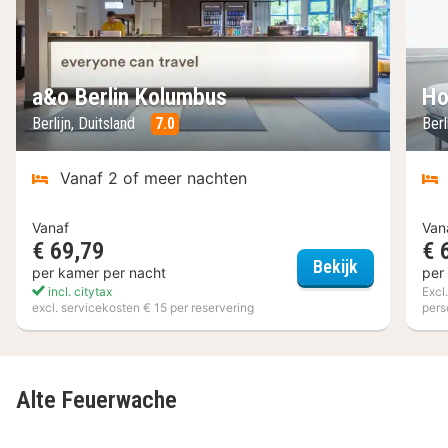
a&o Berlin Kolumbus
Ho
Berlijn, Duitsland
7.0
Berl
Vanaf 2 of meer nachten
Vanaf
Van
€ 69,79
€ 
a&o Berlin 
Bekijk
per kamer per nacht
per
incl. citytax
Excl
excl. servicekosten € 15 per reservering
pers
Alte Feuerwache