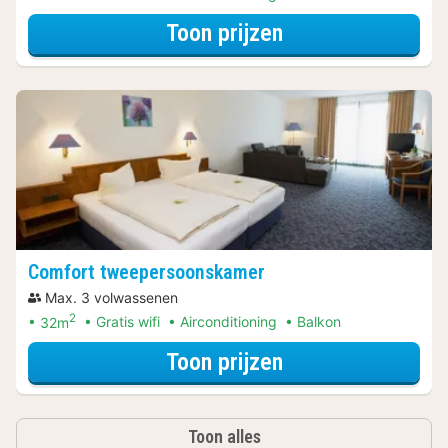
voor Klassieke 
Toon prijzen
Comfort tweepersoonskamer
Max. 3 volwassenen
2
32m
Gratis wifi
Airconditioning
Balkon
voor Comfort tw
Toon prijzen
Toon alles