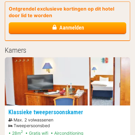
Ontgrendel exclusieve kortingen op dit hotel
door lid te worden
Aanmelden
Kamers
Klassieke tweepersoonskamer
Max. 2 volwassenen
Tweepersoonsbed
2
28m
Gratis wifi
Airconditioning