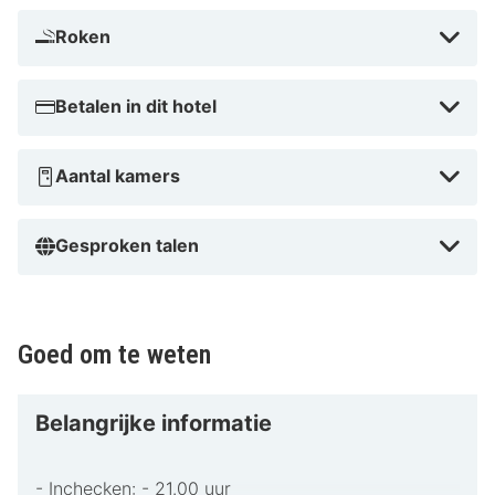
Met een verblijf bij Alpina Lodge Hotel Oberwiesenthal
in Oberwiesenthal, bevind je je vlak bij de skiliften, vlak
Roken
bij Ore Mountains-Vogtland Nature Park en op 3 min.
rijden van Skigebiet am Fichtelberg. Dit hotel met
Betalen in dit hotel
chique voorzieningen ligt op 1,9 km van Fichtelberg
Schwebebahn en op 1,9 km van Skigebiet
Aantal kamers
Oberwiesenthal.
Vlak bij Oberwiesenthal Sommerrodelbahn
Gesproken talen
Goed om te weten
Belangrijke informatie
- Inchecken: - 21.00 uur