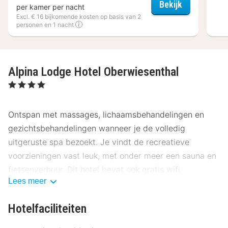
Panorama Ho
Bekijk
per kamer per nacht
Excl. € 16 bijkomende kosten op basis van 2
personen en 1 nacht
Alpina Lodge Hotel Oberwiesenthal
, 4 Sterren
Ontspan met massages, lichaamsbehandelingen en
gezichtsbehandelingen wanneer je de volledig
uitgeruste spa bezoekt. Je vindt de recreatieve
voorzieningen vast leuk, met onder meer een sauna en
fietsenverhuur. Dit hotel bevat ook gratis wifi,
Lees meer
conciërgeservices en een spelletjesruimte.
Dit hotel heeft een restaurant dat lunch en diner
Hotelfaciliteiten
serveert. Je kunt ook lekker binnen blijven en van de