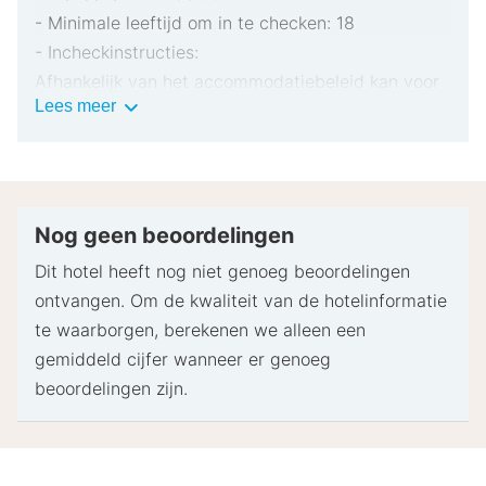
- Minimale leeftijd om in te checken: 18
- Incheckinstructies:
Afhankelijk van het accommodatiebeleid kan voor
Belangrijke
Lees meer
extra personen een toeslag in rekening worden
informatie
gebracht.
Bij het inchecken dien je mogelijk een erkend
identiteitsbewijs met foto en een creditcard,
pinpas of borgsom in contanten te verstrekken
Nog geen beoordelingen
voor incidentele kosten.
Dit hotel heeft nog niet genoeg beoordelingen
Speciale verzoeken worden onder voorbehoud van
ontvangen. Om de kwaliteit van de hotelinformatie
beschikbaarheid bij het inchecken ingewilligd.
te waarborgen, berekenen we alleen een
Hiervoor kunnen extra kosten in rekening worden
gemiddeld cijfer wanneer er genoeg
gebracht. Speciale verzoeken kunnen niet worden
beoordelingen zijn.
gegarandeerd.
Deze accommodatie accepteert creditcards,
pinpassen en contante betalingen.