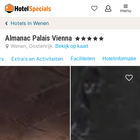
menu
Mijn
Hotels in Wenen
favorieten
Almanac Palais Vienna
, 5 Sterren
Wenen
Oostenrijk
Bekijk op kaart
rs
Extra's en Activiteiten
Faciliteiten
Hotelinformatie