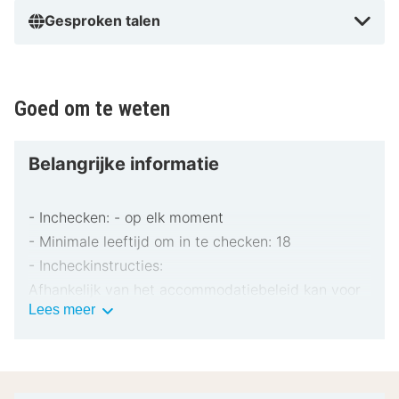
Gesproken talen
Goed om te weten
Belangrijke informatie
- Inchecken: - op elk moment
- Minimale leeftijd om in te checken: 18
- Incheckinstructies:
Afhankelijk van het accommodatiebeleid kan voor
Belangrijke
Lees meer
extra personen een toeslag in rekening worden
informatie
gebracht.
Bij het inchecken dien je mogelijk een erkend
identiteitsbewijs met foto en een creditcard,