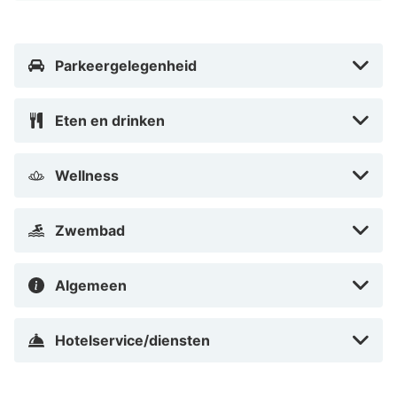
Met een verblijf bij Almanac Palais Vienna bevind je je
in het hart van Wenen, op 10 min. lopen van
Stephansplatz en Stephansdom. Dit hotel in luxe stijl
Parkeergelegenheid
ligt op 0,8 km van Staatsopera Wenen en op 0,8 km
van Keizerlijk paleis Hofburg.
Eten en drinken
Vlak bij Stephansdom
Wellness
Zwembad
Algemeen
Hotelservice/diensten