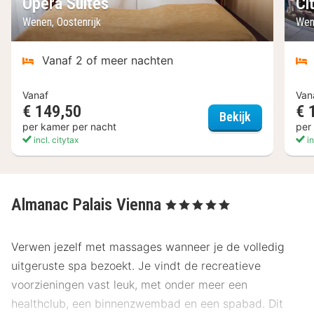
Opera Suites
Ci
Wenen, Oostenrijk
Wen
Vanaf 2 of meer nachten
Vanaf
Van
€ 149,50
€ 
Opera Suite
Bekijk
per kamer per nacht
per
incl. citytax
in
Almanac Palais Vienna
, 5 Sterren
Verwen jezelf met massages wanneer je de volledig
uitgeruste spa bezoekt. Je vindt de recreatieve
voorzieningen vast leuk, met onder meer een
healthclub, een binnenzwembad en een spabad. Dit