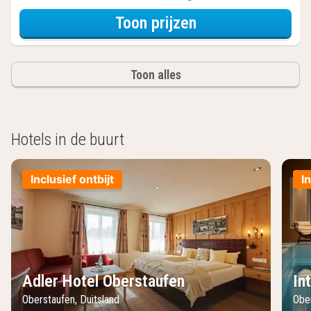
voor Economy ap
Toon prijzen
Toon alles
Hotels in de buurt
Inclusief ontbijt
I
Adler Hotel Oberstaufen
In
Oberstaufen, Duitsland
Ober