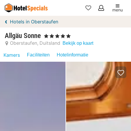
menu
Mijn
Hotels in Oberstaufen
favorieten
Allgäu Sonne
, 5 Sterren
Oberstaufen
Duitsland
Bekijk op kaart
Kamers
Faciliteiten
Hotelinformatie