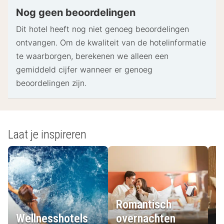
pinpas of borgsom in contanten te verstrekken
Nog geen beoordelingen
voor incidentele kosten.
Dit hotel heeft nog niet genoeg beoordelingen
Speciale verzoeken worden onder voorbehoud van
ontvangen. Om de kwaliteit van de hotelinformatie
beschikbaarheid bij het inchecken ingewilligd.
te waarborgen, berekenen we alleen een
Hiervoor kunnen extra kosten in rekening worden
gemiddeld cijfer wanneer er genoeg
gebracht. Speciale verzoeken kunnen niet worden
beoordelingen zijn.
gegarandeerd.
Deze accommodatie accepteert creditcards,
pinpassen en contante betalingen.
De accommodatie beschikt over de volgende
Laat je inspireren
veiligheidsvoorzieningen: een brandblusser, een
beveiligingssysteem en buitenverlichting
- Speciale instructies:
Deze accommodatie biedt transfers vanaf het
Romantisch
treinstation. Je dient je aankomstgegevens vooraf
Wellnesshotels
overnachten
L