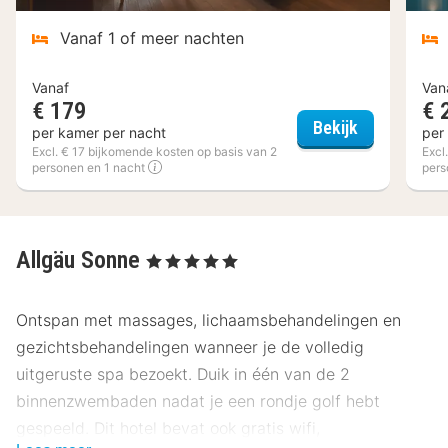
Vanaf 1 of meer nachten
Vanaf
Van
€ 179
€ 
Adler Hotel
Bekijk
per kamer per nacht
per
Excl. € 17 bijkomende kosten op basis van 2
Excl
personen en 1 nacht
pers
Allgäu Sonne
, 5 Sterren
Ontspan met massages, lichaamsbehandelingen en
gezichtsbehandelingen wanneer je de volledig
uitgeruste spa bezoekt. Duik in één van de 2
binnenzwembaden nadat je een rondje golf hebt
gespeeld. Dit hotel bevat ook gratis wifi,