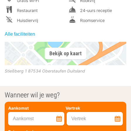
Gratis Wi-Fi
Rookvrij
Restaurant
24-uurs receptie
Huisdiervrij
Roomservice
Alle faciliteiten
Bekijk op kaart
Stießberg 1
87534
Oberstaufen
Duitsland
Wanneer wil je weg?
Aankomst
Vertrek
Aankomst
Vertrek