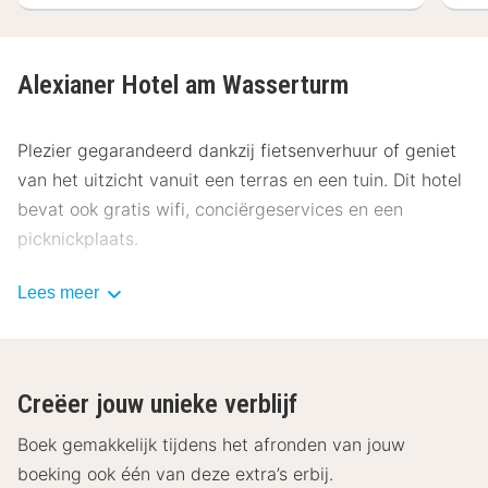
Alexianer Hotel am Wasserturm
Plezier gegarandeerd dankzij fietsenverhuur of geniet
van het uitzicht vanuit een terras en een tuin. Dit hotel
bevat ook gratis wifi, conciërgeservices en een
picknickplaats.
Dit hotel biedt een restaurant dat diner serveert. Je
Lees meer
kunt ook dineren in de koffiebar/het café of
gebruikmaken van de roomservice (beperkte tijden).
Bestel je favoriete drankje in een bar/lounge. Dagelijks
Creëer jouw unieke verblijf
kun je van 06.30 uur tot 10.00 uur genieten van een
gratis uitgebreid ontbijt.
Boek gemakkelijk tijdens het afronden van jouw
boeking ook één van deze extra’s erbij.
Enkele van de voorzieningen zijn een businesscentrum,