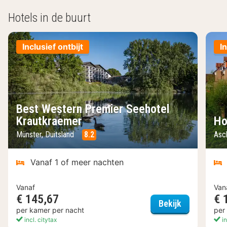
Hotels in de buurt
Inclusief ontbijt
I
Best Western Premier Seehotel
Krautkraemer
Ho
Münster, Duitsland
8.2
Asc
Vanaf 1 of meer nachten
Vanaf
Van
€ 145,67
€ 
Best Wester
Bekijk
per kamer per nacht
per
incl. citytax
in