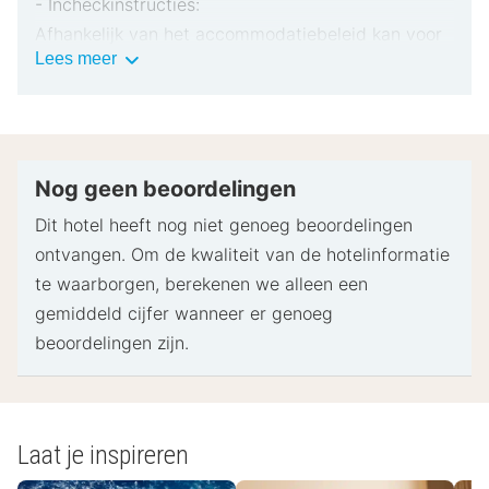
- Incheckinstructies:
Afhankelijk van het accommodatiebeleid kan voor
Belangrijke
Lees meer
extra personen een toeslag in rekening worden
informatie
gebracht.
Bij het inchecken dien je mogelijk een erkend
identiteitsbewijs met foto en een creditcard,
pinpas of borgsom in contanten te verstrekken
Nog geen beoordelingen
voor incidentele kosten.
Dit hotel heeft nog niet genoeg beoordelingen
Speciale verzoeken worden onder voorbehoud van
ontvangen. Om de kwaliteit van de hotelinformatie
beschikbaarheid bij het inchecken ingewilligd.
te waarborgen, berekenen we alleen een
Hiervoor kunnen extra kosten in rekening worden
gemiddeld cijfer wanneer er genoeg
gebracht. Speciale verzoeken kunnen niet worden
beoordelingen zijn.
gegarandeerd.
Deze accommodatie accepteert creditcards,
pinpassen, mobiele betalingen en contante
betalingen.
Laat je inspireren
Geaccepteerde mobiele betaalmethoden