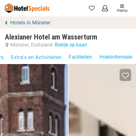
menu
Mijn
Hotels in Münster
favorieten
Alexianer Hotel am Wasserturm
Münster
Duitsland
Bekijk op kaart
rs
Extra's en Activiteiten
Faciliteiten
Hotelinformatie