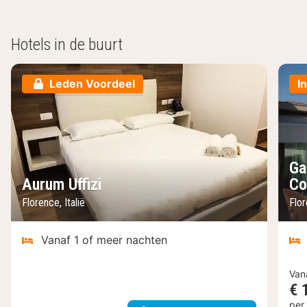
Hotels in de buurt
Leden Voordeel
I
Ga
Aurum Uffizi
Co
Florence, Italië
Flor
Vanaf 1 of meer nachten
Van
€ 
per