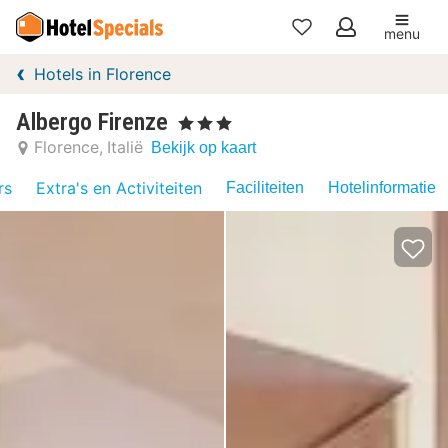
menu
Mijn
Hotels in Florence
favorieten
Albergo Firenze
, 3 Sterren
Florence
Italië
Bekijk op kaart
rs
Extra's en Activiteiten
Faciliteiten
Hotelinformatie