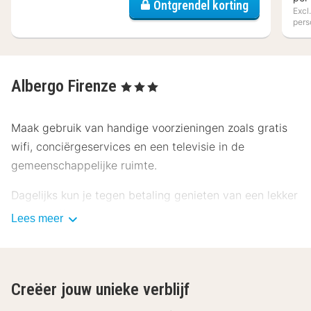
Ontgrendel korting
Excl
pers
Albergo Firenze
, 3 Sterren
Maak gebruik van handige voorzieningen zoals gratis
wifi, conciërgeservices en een televisie in de
gemeenschappelijke ruimte.
Dagelijks kun je tegen betaling genieten van een lekker
ontbijtbuffet, dat geserveerd wordt van 07.30 uur tot
Lees meer
10.30 uur.
Deze accommodatie heeft zijn officiële
sterrenclassificatie gekregen van the local rating
Creëer jouw unieke verblijf
authority.