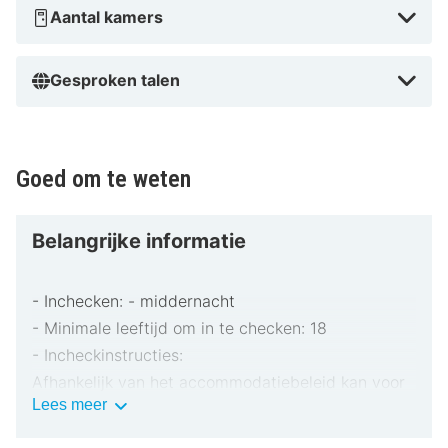
Aantal kamers
Gesproken talen
Goed om te weten
Belangrijke informatie
- Inchecken: - middernacht
- Minimale leeftijd om in te checken: 18
- Incheckinstructies:
Afhankelijk van het accommodatiebeleid kan voor
Belangrijke
Lees meer
extra personen een toeslag in rekening worden
informatie
gebracht.