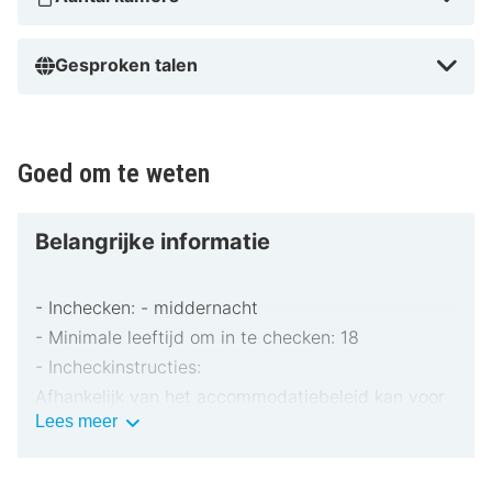
Gesproken talen
Goed om te weten
Belangrijke informatie
- Inchecken: - middernacht
- Minimale leeftijd om in te checken: 18
- Incheckinstructies:
Afhankelijk van het accommodatiebeleid kan voor
Belangrijke
Lees meer
extra personen een toeslag in rekening worden
informatie
gebracht.
Bij het inchecken dien je mogelijk een erkend