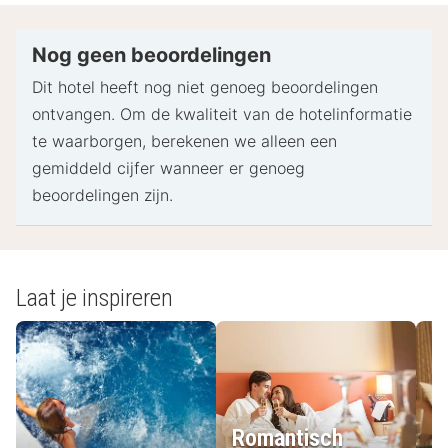
identiteitsbewijs met foto en een creditcard,
pinpas of borgsom in contanten te verstrekken
Nog geen beoordelingen
voor incidentele kosten.
Dit hotel heeft nog niet genoeg beoordelingen
Speciale verzoeken worden onder voorbehoud van
ontvangen. Om de kwaliteit van de hotelinformatie
beschikbaarheid bij het inchecken ingewilligd.
te waarborgen, berekenen we alleen een
Hiervoor kunnen extra kosten in rekening worden
gemiddeld cijfer wanneer er genoeg
gebracht. Speciale verzoeken kunnen niet worden
beoordelingen zijn.
gegarandeerd.
Deze accommodatie accepteert creditcards,
pinpassen en contante betalingen.
Contactloos betalen is mogelijk
Laat je inspireren
De accommodatie beschikt over de volgende
veiligheidsvoorzieningen: brandblusser,
rookmelder, beveiligingssysteem, EHBO-doos en
raambeveiliging.
Romantisch