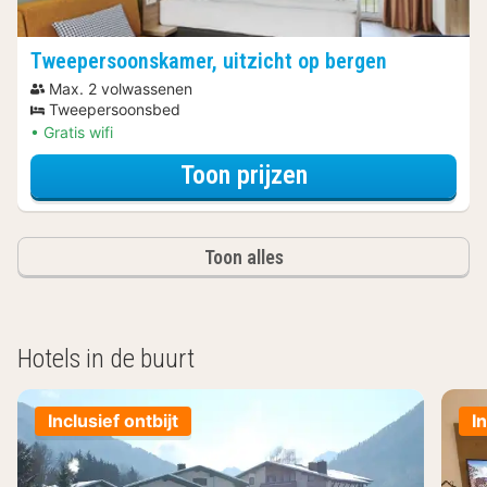
Tweepersoonskamer, uitzicht op bergen
Max. 2 volwassenen
Tweepersoonsbed
Gratis wifi
voor Tweepersoon
Toon prijzen
Toon alles
Hotels in de buurt
Inclusief ontbijt
I