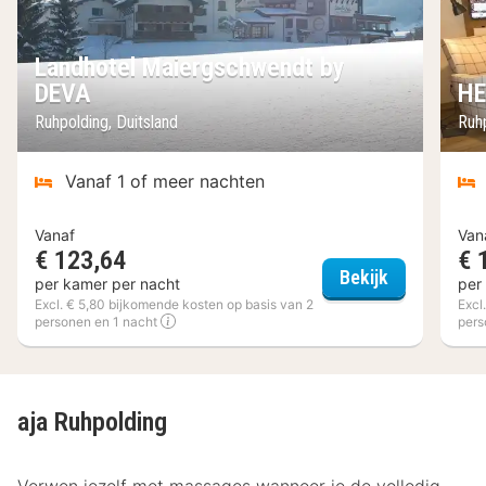
Landhotel Maiergschwendt by
DEVA
HE
Ruhpolding, Duitsland
Ruhp
Vanaf 1 of meer nachten
Vanaf
Van
€ 123,64
€ 
Landhotel M
Bekijk
per kamer per nacht
per
Excl. € 5,80 bijkomende kosten op basis van 2
Excl
personen en 1 nacht
pers
aja Ruhpolding