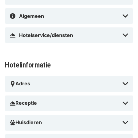
regendouche en haardrogers. Bij de voorzieningen
horen een bureau en een zitruimte en de kamers
Algemeen
worden op verzoek schoongemaakt.
Hotelservice/diensten
Afstanden worden weergegeven tot op 0,1 mijl en
kilometer. Grömitzer Welle - 0,1 km Strand van Grömitz
- 0,1 km SeebrückeGrömitz - 0,2 km Zoo Arche Noah -
1 km Yachthafen Grömitz - 1,4 km Strand van Lenste -
Hotelinformatie
1,7 km Haus der Natur - 6 km Strand van Rettin - 9 km
Hundestrand - 10,7 km Pier van Kellenhusen - 12,3 km
Adres
Badestrand Kellenhusen - 12,4 km Holstein Switzerland
Nature Park - 13 km Dorfmuseum Grube - 13,7 km
Strand van Dahme - 14,4 km Nysted-Platz - 14,6 km De
Receptie
dichtstbijgelegen grootste luchthavens zijn:Lübeck
(LBC) - 65,8 km Luchthaven van Hamburg (HAM) -
Huisdieren
112,5 km