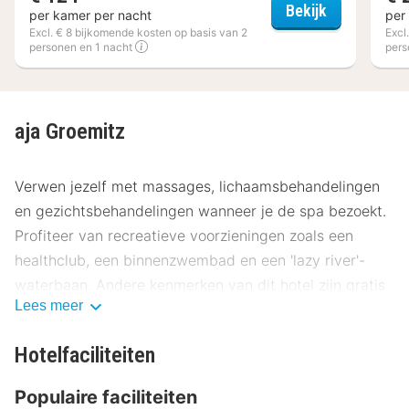
Hofhotel Kr
Bekijk
per kamer per nacht
per
Excl. € 8 bijkomende kosten op basis van 2
Excl
personen en 1 nacht
pers
aja Groemitz
Verwen jezelf met massages, lichaamsbehandelingen
en gezichtsbehandelingen wanneer je de spa bezoekt.
Profiteer van recreatieve voorzieningen zoals een
healthclub, een binnenzwembad en een 'lazy river'-
waterbaan. Andere kenmerken van dit hotel zijn gratis
Lees meer
wifi, een spelletjesruimte en winkels ter plaatse.
Gasten van aja Groemitz kunnen genieten van een
Hotelfaciliteiten
lekker diner bij PIAZZA Sky Restaurant of iets halen bij
Populaire faciliteiten
de snackbar/deli. Ontspan met een lekker fris drankje