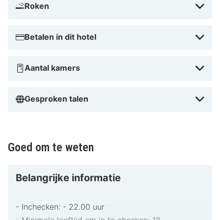
Met een verblijf bij aja Groemitz in Grömitz, bevind je
Roken
je aan het strand, vlak bij Grömitzer Welle en Strand
van Grömitz. Dit hotel bij het strand ligt op 0,2 km van
Betalen in dit hotel
SeebrückeGrömitz en op 1 km van Zoo Arche Noah.
Vlak bij Grömitzer Welle
Aantal kamers
Gesproken talen
Goed om te weten
Belangrijke informatie
- Inchecken: - 22.00 uur