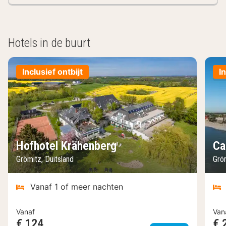
Hotels in de buurt
Inclusief ontbijt
I
Hofhotel Krähenberg
Ca
Grömitz, Duitsland
Gröm
Vanaf 1 of meer nachten
Vanaf
Van
€ 124
€ 