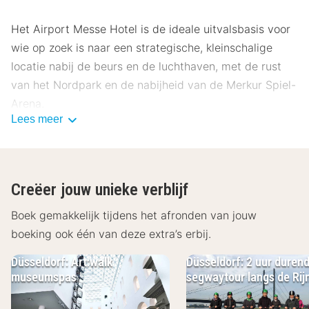
Het Airport Messe Hotel is de ideale uitvalsbasis voor
wie op zoek is naar een strategische, kleinschalige
locatie nabij de beurs en de luchthaven, met de rust
van het Nordpark en de nabijheid van de Merkur Spiel-
Arena.
Lees meer
Ligging Airport Messe Hotel
Het hotel is strategisch gelegen tussen de luchthaven
en het beursterrein, wat het een slimme keuze maakt
Creëer jouw unieke verblijf
voor zakelijke reizigers. In de nabijheid vind je de
Nordpark, een van de mooiste parken van de stad met
Boek gemakkelijk tijdens het afronden van jouw
een prachtige Japanse tuin om in te ontsnappen aan
boeking ook één van deze extra’s erbij.
de hectiek. Ook de Merkur Spiel-Arena ligt vlakbij,
Düsseldorf: Art:walk
Düsseldorf: 2 uur duren
ideaal als je een concert of sportevenement bezoekt
museumspas
segwaytour langs de Rij
en de massa na afloop wilt vermijden.