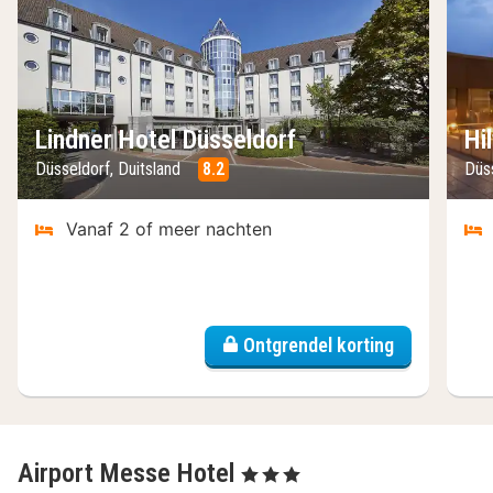
Lindner Hotel Düsseldorf
Hi
Düsseldorf, Duitsland
8.2
Düs
Vanaf 2 of meer nachten
Ontgrendel korting
Airport Messe Hotel
, 3 Sterren