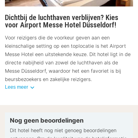
Hiervoor kunnen extra kosten in rekening worden
gebracht. Speciale verzoeken kunnen niet worden
Dichtbij de luchthaven verblijven? Kies
gegarandeerd.
voor Airport Messe Hotel Düsseldorf!
Neem vooraf contact op met de accommodatie
Voor reizigers die de voorkeur geven aan een
om een parkeerplaats ter plaatse te reserveren.
kleinschalige setting op een toplocatie is het Airport
Deze accommodatie accepteert creditcards. Let
Messe Hotel een uitstekende keuze. Dit hotel ligt in de
op: contante betalingen zijn niet toegestaan.
directe nabijheid van zowel de luchthaven als de
Messe Düsseldorf, waardoor het een favoriet is bij
- Speciale instructies:
beursbezoekers en zakelijke reizigers.
Deze accommodatie heeft geen receptie. Vul voor
Lees meer
aankomst via een beveiligde link het online
registratieformulier van de accommodatie in. Je
ontvangt 24 uur voor aankomst een e-mail met
incheckinstructies en informatie over het ophalen
Nog geen beoordelingen
van de sleutel. Je hebt via een privé-ingang
toegang tot je accommodatie.
Dit hotel heeft nog niet genoeg beoordelingen