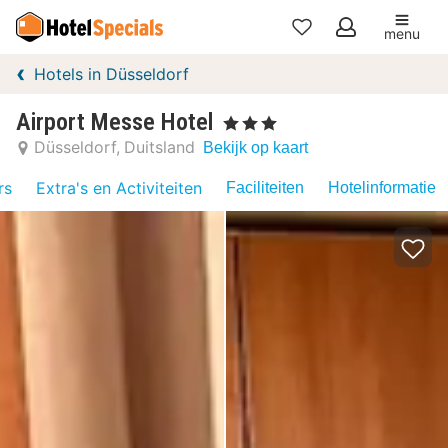
menu
Mijn
Hotels in Düsseldorf
favorieten
Airport Messe Hotel
, 3 Sterren
Düsseldorf
Duitsland
Bekijk op kaart
rs
Extra's en Activiteiten
Faciliteiten
Hotelinformatie