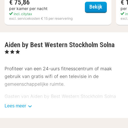
€ 75,86
€ 
2Home Hote
Bekijk
per kamer per nacht
per
incl. citytax
in
excl. servicekosten € 15 per reservering
excl
Aiden by Best Western Stockholm Solna
, 3 Sterren
Profiteer van een 24-uurs fitnesscentrum of maak
gebruik van gratis wifi of een televisie in de
gemeenschappelijke ruimte.
Gasten van Aiden by Best Western Stockholm Solna
kunnen iets lekkers halen bij de snackbar/deli. Bestel je
Lees meer
favoriete drankje in een bar/lounge. Dagelijks kun je
van 07.00 uur tot 11.00 uur genieten van een gratis
ontbijtbuffet.