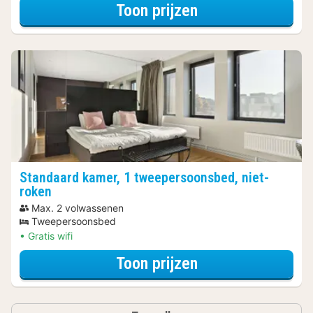
voor Spa Resort
Toon prijzen
Standaard kamer, 1 tweepersoonsbed, niet-
roken
Max. 2 volwassenen
Tweepersoonsbed
Gratis wifi
voor Spa Resort
Toon prijzen