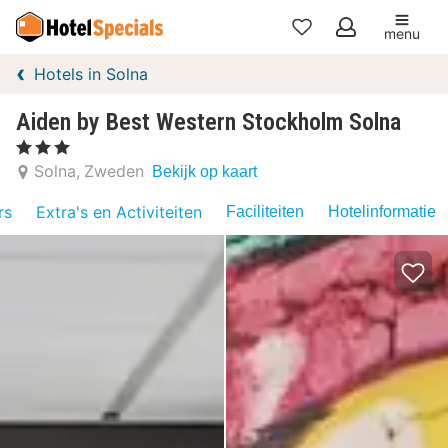
menu
Mijn
Hotels in Solna
favorieten
Aiden by Best Western Stockholm Solna
, 3 Sterren
Solna
Zweden
Bekijk op kaart
rs
Extra's en Activiteiten
Faciliteiten
Hotelinformatie