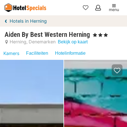
menu
Mijn
Hotels in Herning
favorieten
Aiden By Best Western Herning
, 3 Sterren
Herning
Denemarken
Bekijk op kaart
Kamers
Faciliteiten
Hotelinformatie