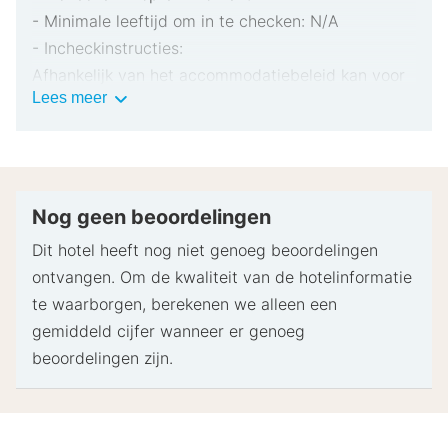
- Minimale leeftijd om in te checken: N/A
- Incheckinstructies:
Afhankelijk van het accommodatiebeleid kan voor
Belangrijke
Lees meer
extra personen een toeslag in rekening worden
informatie
gebracht.
Bij het inchecken dien je mogelijk een erkend
identiteitsbewijs met foto en een creditcard,
pinpas of borgsom in contanten te verstrekken
Nog geen beoordelingen
voor incidentele kosten.
Dit hotel heeft nog niet genoeg beoordelingen
Speciale verzoeken worden onder voorbehoud van
ontvangen. Om de kwaliteit van de hotelinformatie
beschikbaarheid bij het inchecken ingewilligd.
te waarborgen, berekenen we alleen een
Hiervoor kunnen extra kosten in rekening worden
gemiddeld cijfer wanneer er genoeg
gebracht. Speciale verzoeken kunnen niet worden
beoordelingen zijn.
gegarandeerd.
De naam op de creditcard die bij het inchecken
wordt gebruikt om incidentele kosten te dekken,