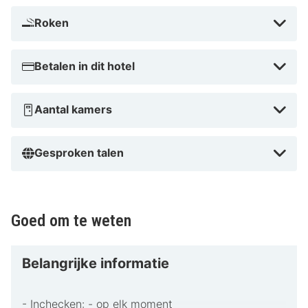
Kirke en Baunekirken. Dit hotel ligt op 5,8 km van
Roken
Novling Church en op 6,1 km van Textilforum.
Dicht bij Snejbjerg Kirke
Betalen in dit hotel
Aantal kamers
Gesproken talen
Goed om te weten
Belangrijke informatie
- Inchecken: - op elk moment