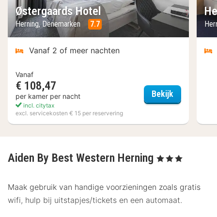
Østergaards Hotel
He
Herning, Denemarken
7.7
Her
Vanaf 2 of meer nachten
Vanaf
€ 108,47
Østergaards
Bekijk
per kamer per nacht
incl. citytax
excl. servicekosten € 15 per reservering
Aiden By Best Western Herning
, 3 Sterren
Maak gebruik van handige voorzieningen zoals gratis
wifi, hulp bij uitstapjes/tickets en een automaat.