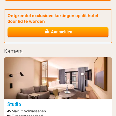
Ontgrendel exclusieve kortingen op dit hotel
door lid te worden
Aanmelden
Kamers
Studio
Max. 2 volwassenen
Tweepersoonsbed