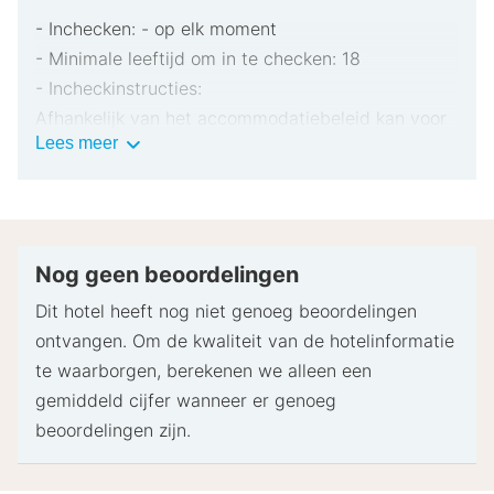
- Inchecken: - op elk moment
- Minimale leeftijd om in te checken: 18
- Incheckinstructies:
Afhankelijk van het accommodatiebeleid kan voor
Belangrijke
Lees meer
extra personen een toeslag in rekening worden
informatie
gebracht.
Bij het inchecken dien je mogelijk een erkend
identiteitsbewijs met foto en een creditcard,
pinpas of borgsom in contanten te verstrekken
Nog geen beoordelingen
voor incidentele kosten.
Dit hotel heeft nog niet genoeg beoordelingen
Speciale verzoeken worden onder voorbehoud van
ontvangen. Om de kwaliteit van de hotelinformatie
beschikbaarheid bij het inchecken ingewilligd.
te waarborgen, berekenen we alleen een
Hiervoor kunnen extra kosten in rekening worden
gemiddeld cijfer wanneer er genoeg
gebracht. Speciale verzoeken kunnen niet worden
beoordelingen zijn.
gegarandeerd.
Deze accommodatie accepteert creditcards. Let