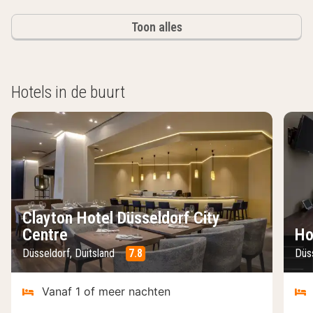
Toon alles
Hotels in de buurt
Clayton Hotel Düsseldorf City
Centre
Ho
Düsseldorf, Duitsland
7.8
Düss
Vanaf 1 of meer nachten