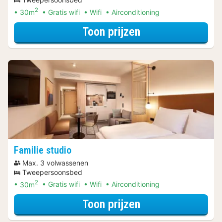
2
30m
Gratis wifi
Wifi
Airconditioning
voor Rondvaarte
Toon prijzen
Familie studio
Max. 3 volwassenen
Tweepersoonsbed
2
30m
Gratis wifi
Wifi
Airconditioning
voor City Card A
Toon prijzen