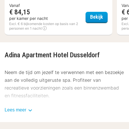
Vanaf
Van
€ 84,15
€ 
Clayton Hote
Bekijk
per kamer per nacht
per
Excl. € 6 bijkomende kosten op basis van 2
Excl
personen en 1 nacht
pers
Adina Apartment Hotel Dusseldorf
Neem de tijd om jezelf te verwennen met een bezoekje
aan de volledig uitgeruste spa. Profiteer van
recreatieve voorzieningen zoals een binnenzwembad
en fitnessfaciliteiten.
Op werkdagen wordt er tegen betaling een
Lees meer
ontbijtbuffet geserveerd van 06.30 uur tot 10.30 uur
en in het weekend is dit beschikbaar van 07.30 uur tot