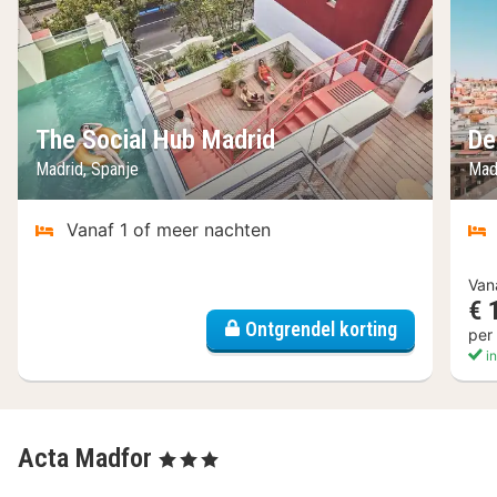
The Social Hub Madrid
De
Madrid, Spanje
Mad
Vanaf 1 of meer nachten
Van
€ 
Ontgrendel korting
per
in
Acta Madfor
, 3 Sterren