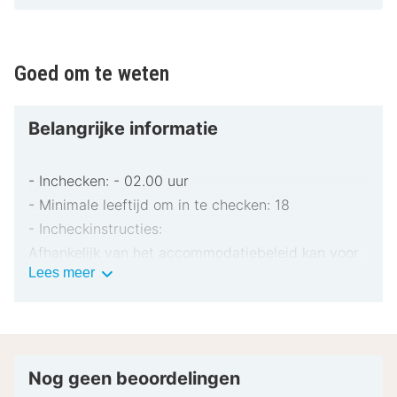
Goed om te weten
Belangrijke informatie
- Inchecken: - 02.00 uur
- Minimale leeftijd om in te checken: 18
- Incheckinstructies:
Afhankelijk van het accommodatiebeleid kan voor
Belangrijke
Lees meer
extra personen een toeslag in rekening worden
informatie
gebracht.
Bij het inchecken dien je mogelijk een erkend
identiteitsbewijs met foto en een creditcard,
pinpas of borgsom in contanten te verstrekken
Nog geen beoordelingen
voor incidentele kosten.