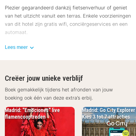
Plezier gegarandeerd dankzij fietsenverhuur of geniet
van het uitzicht vanuit een terras. Enkele voorzieningen
van dit hotel zijn gratis wifi, conciërgeservices en een
automaat.
Dagelijks kun je tegen betaling genieten van een lekker
Lees meer
ontbijtbuffet, dat geserveerd wordt van 07.30 uur tot
11.00 uur.
Enkele van de voorzieningen zijn een 24-uurs receptie,
Creëer jouw unieke verblijf
meertalig personeel en een bagageopslagruimte. Een
Boek gemakkelijk tijdens het afronden van jouw
shuttleservice van/naar de luchthaven is 24 uur per
boeking ook één van deze extra’s erbij.
dag tegen betaling beschikbaar en ter plaatse heb je
parkeerplaatsen.
Madrid: "Emociones" live
Madrid: Go City Explorer
flamencooptreden
Kies 3 tot 7 attracties
Overnacht in één van de 99 kamers met een
flatscreentelevisie. Er is gratis wifi op de kamer als je