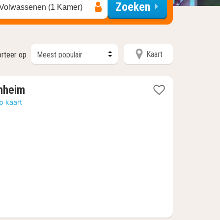
Zoeken
 Volwassenen (1 Kamer)
Kaart
rteer op
1
nheim
nacht
p kaart
vanaf
€
68,89