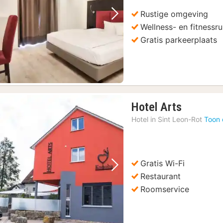
Rustige omgeving
Vorige foto
Volgende foto
Wellness- en fitnessr
Gratis parkeerplaats
1
Hotel Arts
nacht
Hotel in
Sint Leon-Rot
Toon 
vanaf
€
88,32
Gratis Wi-Fi
Vorige foto
Volgende foto
Restaurant
Roomservice