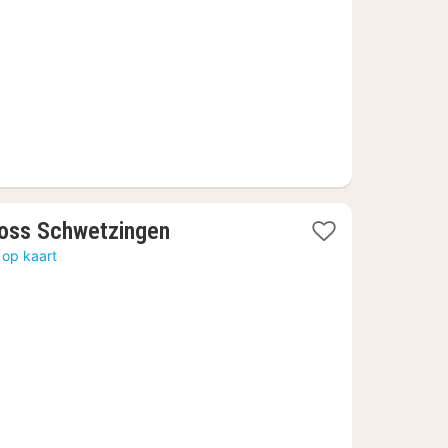
,07
1
oss Schwetzingen
nacht
 op kaart
vanaf
€
92,79