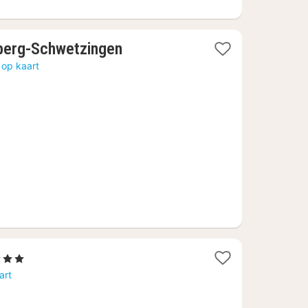
1
berg-Schwetzingen
nacht
 op kaart
vanaf
€
63,11
erren
cht
art
naf