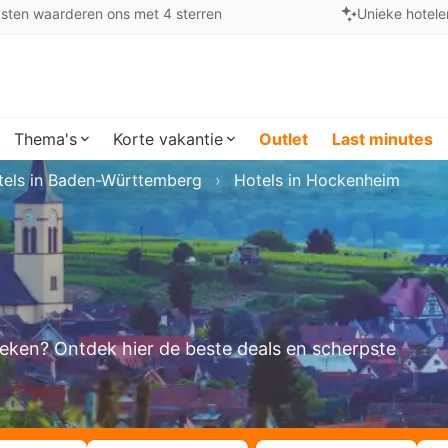
sten waarderen ons met 4 sterren
Unieke hotele
Thema's
Korte vakantie
Outlet
Last minutes
tels in Baden-Württemberg
Hotels in Hockenheim
boeken? Ontdek hier de beste deals en scherpste