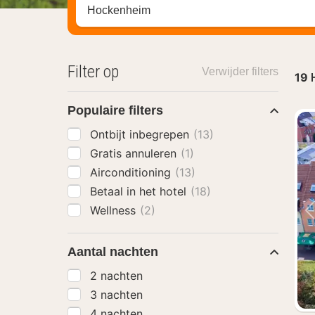
Zoek op hotel, regio of stad
Filter op
Verwijder filters
19
Populaire filters
Ontbijt inbegrepen
(13)
Gratis annuleren
(1)
Airconditioning
(13)
Betaal in het hotel
(18)
Wellness
(2)
Aantal nachten
2 nachten
3 nachten
4 nachten