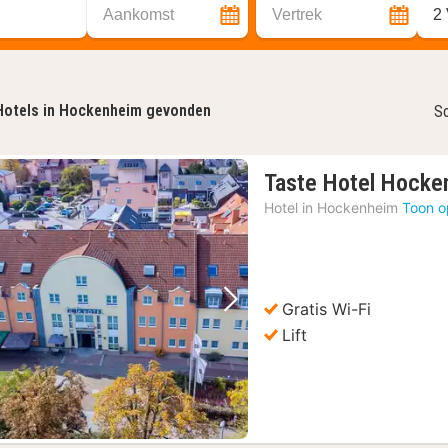
Aankomst
Vertrek
2
Hotels in Hockenheim gevonden
So
Taste Hotel Hocke
Hotel in
Hockenheim
Toon o
Gratis Wi-Fi
Vorige foto
Volgende foto
Lift