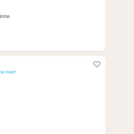
155
uimte
op kaart