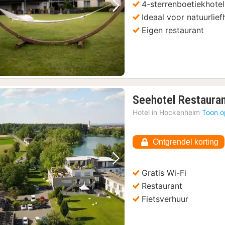
4-sterrenboetiekhotel
Vorige foto
Volgende foto
Ideaal voor natuurlie
Eigen restaurant
Seehotel Restauran
Hotel in
Hockenheim
Toon o
Ontgrendel korting
Vorige foto
Volgende foto
Gratis Wi-Fi
Restaurant
Fietsverhuur