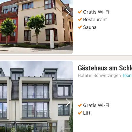
99
Gratis Wi-Fi
Vorige foto
Volgende foto
Restaurant
Sauna
Gästehaus am Schl
Hotel in
Schwetzingen
Toon
Gratis Wi-Fi
Vorige foto
Volgende foto
Lift