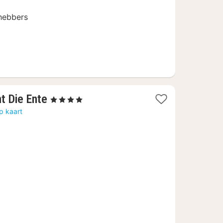
fhebbers
1
t Die Ente
, 4 Sterren
nacht
p kaart
vanaf
€
140,35