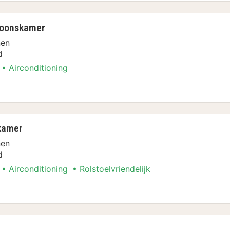
soonskamer
nen
d
Airconditioning
boottochten Arrangement
kamer
nen
d
Airconditioning
Rolstoelvriendelijk
boottochten Arrangement