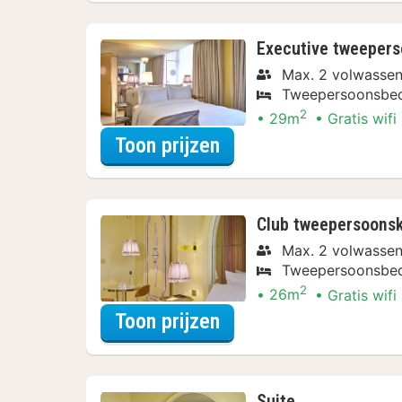
Executive tweeper
Max. 2 volwasse
Tweepersoonsbe
2
29m
Gratis wifi
voor Rondvaarten & 
Toon prijzen
Club tweepersoons
Max. 2 volwasse
Tweepersoonsbe
2
26m
Gratis wifi
voor Rondvaarten & 
Toon prijzen
Suite