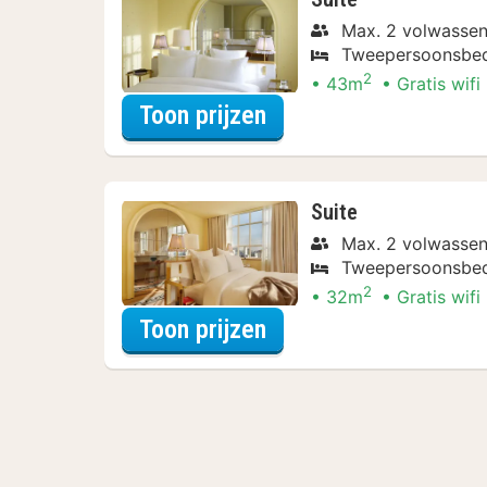
Max. 2 volwasse
Tweepersoonsbe
2
43m
Gratis wifi
voor Rondvaarten & 
Toon prijzen
Suite
Max. 2 volwasse
Tweepersoonsbe
2
32m
Gratis wifi
voor Rondvaarten & 
Toon prijzen