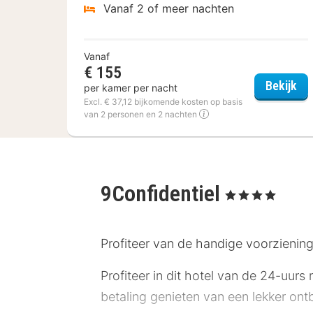
Vanaf 2 of meer nachten
Vanaf
€ 155
Ibi
Bekijk
per kamer per nacht
Excl. € 37,12 bijkomende kosten op basis
van 2 personen en 2 nachten
9Confidentiel
, 4 Sterren
Profiteer van de handige voorziening
Profiteer in dit hotel van de 24-uurs
betaling genieten van een lekker ontb