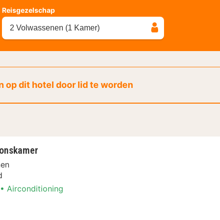
Reisgezelschap
2 Volwassenen (1 Kamer)
 op dit hotel door lid te worden
oonskamer
nen
d
Airconditioning
boottochten Arrangement