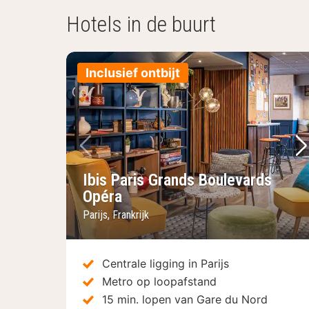
Hotels in de buurt
Inclusief ontbijt
Vorige foto
Vo
Ibis Paris Grands Boulevards
Opéra
Parijs, Frankrijk
Centrale ligging in Parijs
Metro op loopafstand
15 min. lopen van Gare du Nord