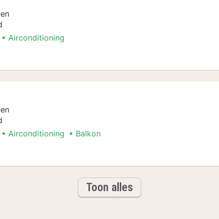
nen
d
Airconditioning
boottochten Arrangement
nen
d
Airconditioning
Balkon
boottochten Arrangement
Toon alles