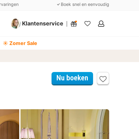
rvaringen
Boek snel en eenvoudig
Klantenservice
Mijn
favorieten
☀️ Zomer Sale
Nu boeken