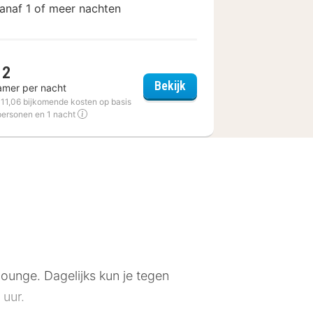
anaf 1 of meer nachten
12
stille
Graphik Montparnasse
Bekijk
amer per nacht
€ 11,06 bijkomende kosten op basis
personen en 1 nacht
/lounge. Dagelijks kun je tegen
 uur.