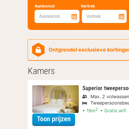
Aankomst
Vertrek
Aankomst
Vertrek
Ontgrendel exclusieve kortingen
Kamers
Superior tweepers
Max. 2 volwasse
Tweepersoonsbe
2
19m
Gratis wifi
voor Rondvaarten & 
Toon prijzen