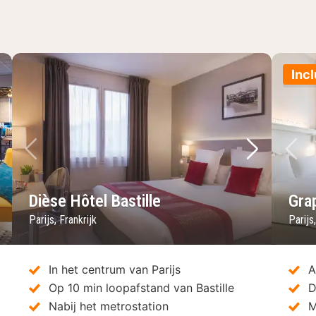
Incl
lgende foto
Vorige foto
Volgende 
Vo
Dièse Hôtel Bastille
Gra
Parijs, Frankrijk
Parijs
In het centrum van Parijs
A
Op 10 min loopafstand van Bastille
D
Nabij het metrostation
M