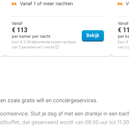
Vanaf 1 of meer nachten
V
Vanaf
Vanaf
€ 113
€ 1
s Paris Grands Boulevards Opéra
Dièse Hôtel Ba
Bekijk
per kamer per nacht
per k
Excl. € 3,76 bijkomende kosten op basis
Excl. 
van 2 personen en 1 nacht
van 2 
en zoals gratis wifi en conciërgeservices.
 roomservice. Sluit je dag af met een drankje in een bar
ijtbuffet, dat geserveerd wordt van 08.00 uur tot 11.30