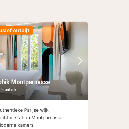
usief ontbijt
foto
rige foto
Volgende foto
phik Montparnasse
, Frankrijk
uthentieke Parijse wijk
ichtbij station Montparnasse
oderne kamers