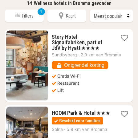
14
Wellness hotels in Bromma gevonden
1
Filters
Kaart
Story Hotel
Signalfabriken, part of
1
JdV by Hyatt
, 4 Sterren
nacht
Sundbyberg
·
2.9 km van Bromma
vanaf
€
Ontgrendel korting
85,63
Gratis Wi-Fi
Restaurant
Lift
1
HOOM Park & Hotel
, 3 Sterren
nacht
Geschikt voor families
vanaf
€
Solna
·
5.9 km van Bromma
47,73