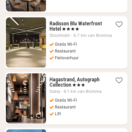
Radisson Blu Waterfront
1
Hotel
, 4 Sterren
nacht
Stockholm
·
6.7 km van Bromma
vanaf
€
Gratis Wi-Fi
115,27
Restaurant
Fietsverhuur
Hagastrand, Autograph
1
Collection
, 3 Sterren
nacht
Solna
·
6.1 km van Bromma
vanaf
€
Gratis Wi-Fi
130,54
Restaurant
Lift