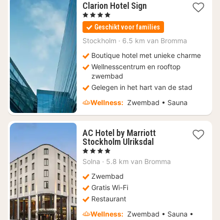
1
Clarion Hotel Sign
nacht
, 4 Sterren
vanaf
Geschikt voor families
€
116,47
Stockholm
·
6.5 km van Bromma
Boutique hotel met unieke charme
Wellnesscentrum en rooftop
zwembad
Gelegen in het hart van de stad
Wellness:
Zwembad • Sauna
AC Hotel by Marriott
1
Stockholm Ulriksdal
nacht
, 4 Sterren
vanaf
Solna
·
5.8 km van Bromma
€
56,45
Zwembad
Gratis Wi-Fi
Restaurant
Wellness:
Zwembad • Sauna •