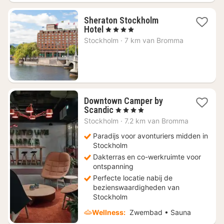
Sheraton Stockholm
1
Hotel
, 4 Sterren
nacht
Stockholm
·
7 km van Bromma
vanaf
€
172,47
Downtown Camper by
1
Scandic
, 4 Sterren
nacht
Stockholm
·
7.2 km van Bromma
vanaf
€
Paradijs voor avonturiers midden in
132,52
Stockholm
Dakterras en co-werkruimte voor
ontspanning
Perfecte locatie nabij de
bezienswaardigheden van
Stockholm
Wellness:
Zwembad • Sauna