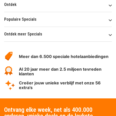
Ontdek
Populaire Specials
Ontdek meer Specials
Over
HotelSpecials
Meer dan 6.500 speciale hotelaanbiedingen
Al 20 jaar meer dan 2.5 miljoen tevreden
klanten
Creëer jouw unieke verblijf met onze 56
extra's
Ontvang elke week, net als 400.000
anderen, unieke deals en de leukste