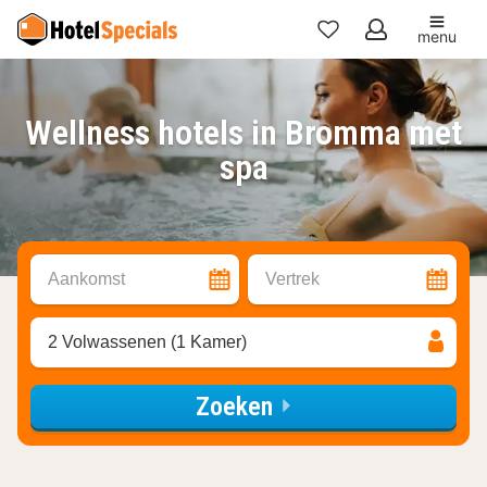
menu
Mijn
favorieten
Wellness hotels in Bromma met
spa
Aankomst
Vertrek
2 Volwassenen (1 Kamer)
Zoeken