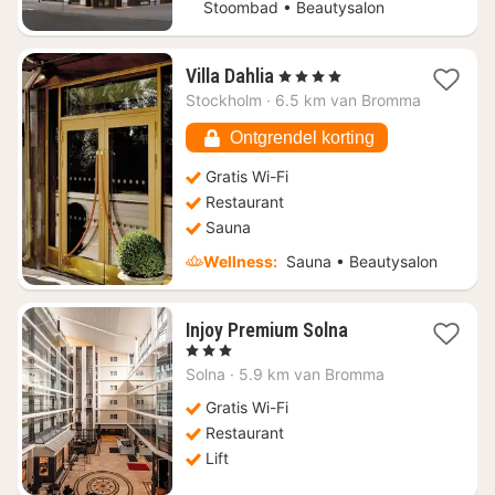
Stoombad • Beautysalon
1
Villa Dahlia
, 4 Sterren
nacht
Stockholm
·
6.5 km van Bromma
vanaf
€
Ontgrendel korting
179,31
Gratis Wi-Fi
Restaurant
Sauna
Wellness:
Sauna • Beautysalon
1
Injoy Premium Solna
nacht
, 3 Sterren
vanaf
Solna
·
5.9 km van Bromma
€
73,45
Gratis Wi-Fi
Restaurant
Lift