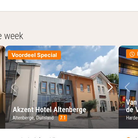
e week
Voordeel Special
lgende foto
Vorige foto
Volgende 
Vo
Van
Akzent Hotel Altenberge
de 
Altenberge, Duitsland
7.1
Harde