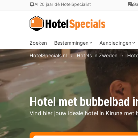
Al 20 jaar dé HotelSpecialist
Ga
Zoeken
Bestemmingen
Aanbiedingen
HotelSpecials.nl
Hotels in Zweden
Hote
Hotel met bubbelbad i
Vind hier jouw ideale hotel in Kiruna met