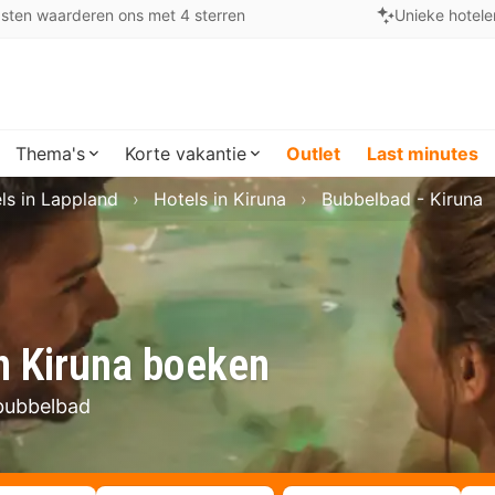
sten waarderen ons met 4 sterren
Unieke hotele
Thema's
Korte vakantie
Outlet
Last minutes
ls in Lappland
Hotels in Kiruna
Bubbelbad - Kiruna
n Kiruna boeken
 bubbelbad