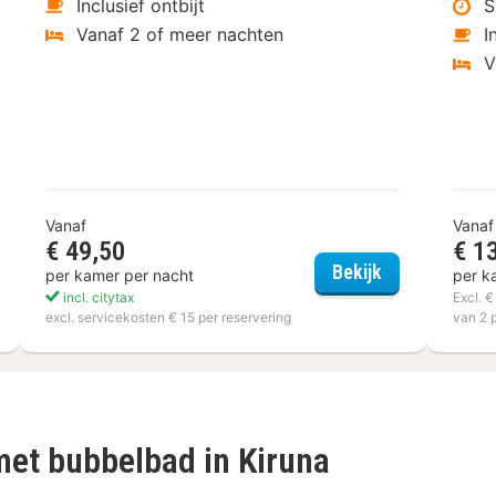
Inclusief ontbijt
S
Vanaf 2 of meer nachten
I
V
Vanaf
Vanaf
€ 49,50
€ 1
tcher Hotel-Restaurant Victoria-Hoenderloo
Akzent Hotel 
Bekijk
per kamer per nacht
per k
incl. citytax
Excl. 
excl. servicekosten € 15 per reservering
van 2 
met bubbelbad in Kiruna