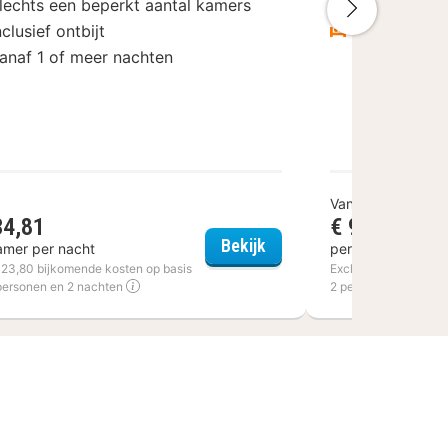
lechts een beperkt aantal kamers
Inclusief ont
Volgende
nclusief ontbijt
Vanaf 1 of 
anaf 1 of meer nachten
Vanaf
34,81
€ 94
Altenberge
Van der Valk Hotel Harde
Bekijk
amer per nacht
per kamer per na
€ 23,80 bijkomende kosten op basis
Excl. € 15 bijkomend
personen en 2 nachten
2 personen en 1 nac