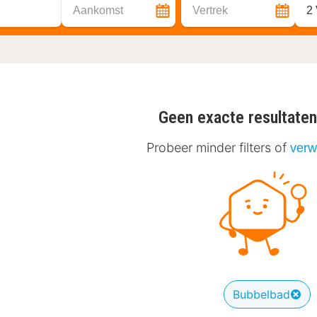
Aankomst
Vertrek
2
Geen exacte resultate
Probeer minder filters of
verwi
Bubbelbad