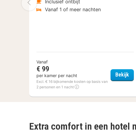
Vorige foto
Inclusief ontbijt
Vanaf 1 of meer nachten
Vanaf
€ 99
Fle
Bekijk
per kamer per nacht
Excl. € 16 bijkomende kosten op basis van
2 personen en 1 nacht
Extra comfort in een hotel 