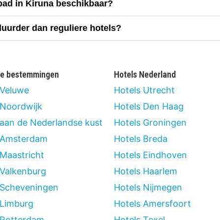
lbad in Kiruna beschikbaar?
duurder dan reguliere hotels?
re bestemmingen
Hotels Nederland
 Veluwe
Hotels Utrecht
 Noordwijk
Hotels Den Haag
 aan de Nederlandse kust
Hotels Groningen
 Amsterdam
Hotels Breda
 Maastricht
Hotels Eindhoven
 Valkenburg
Hotels Haarlem
 Scheveningen
Hotels Nijmegen
 Limburg
Hotels Amersfoort
 Rotterdam
Hotels Texel