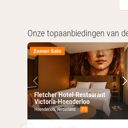
Onze topaanbiedingen van d
Zomer Sale
Vorige foto
Vo
Fletcher Hotel-Restaurant
Victoria-Hoenderloo
Hoenderloo, Nederland
7.5