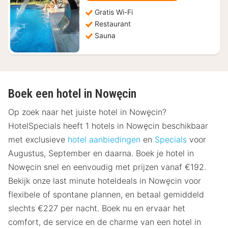
160,51
Gratis Wi-Fi
Restaurant
Sauna
Boek een hotel in Nowęcin
Op zoek naar het juiste hotel in Nowęcin?
HotelSpecials heeft 1 hotels in Nowęcin beschikbaar
met exclusieve
hotel aanbiedingen
en
Specials
voor
Augustus, September en daarna. Boek je hotel in
Nowęcin snel en eenvoudig met prijzen vanaf €192.
Bekijk onze last minute hoteldeals in Nowęcin voor
flexibele of spontane plannen, en betaal gemiddeld
slechts €227 per nacht. Boek nu en ervaar het
comfort, de service en de charme van een hotel in