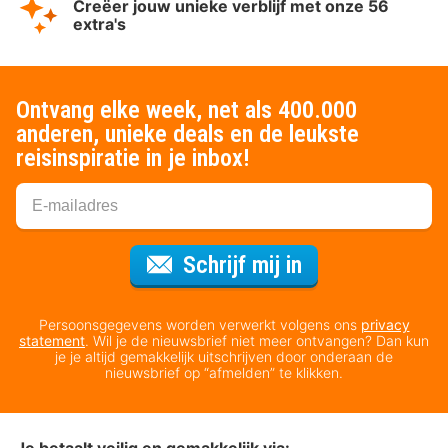
Creëer jouw unieke verblijf met onze 56
extra's
Ontvang elke week, net als 400.000
anderen, unieke deals en de leukste
reisinspiratie in je inbox!
Voor de nieuws
Schrijf mij in
Persoonsgegevens worden verwerkt volgens ons
privacy
statement
. Wil je de nieuwsbrief niet meer ontvangen? Dan kun
je je altijd gemakkelijk uitschrijven door onderaan de
nieuwsbrief op “afmelden” te klikken.