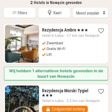
2
Hotels in Nowęcin gevonden
Filters
Kaart
1
Rezydencja Ambre
, 3 Sterren
nacht
Hotel in
Łeba
·
1.7 km van Nowęcin
vanaf
€
Zwembad
191,11
Gratis Wi-Fi
Lift
Wij hebben 1 alternatieve hotels gevonden in de
buurt van Nowęcin
Rezydencja Morski Tygiel
1
, 3 Sterren
nacht
Hotel in
Łeba
·
2.2 km van Nowęcin
vanaf
€
Ontgrendel korting