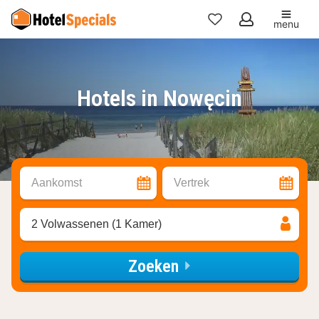
menu
Mijn
favorieten
Hotels in Nowęcin
Aankomst
Vertrek
2 Volwassenen (1 Kamer)
Zoeken